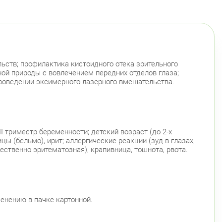
инский пр., д.104
Круглосуточно
Юго-Западная
Ленинский проспект
гвардейский район
 Наставников, д. 19
Круглосуточно
Ладожская
ьств; профилактика кистоидного отека зрительного
ой природы с вовлечением передних отделов глаза;
сельский район
роведении эксимерного лазерного вмешательства.
инский пр., д. 88
Круглосуточно
Юго-Западная
ский район
триместр беременности; детский возраст (до 2-х
ационная улица, д. 7
Круглосуточно
ы (бельмо), ирит; аллергические реакции (зуд в глазах,
Парк Победы
Электросила
ственно эритематозная), крапивница, тошнота, рвота.
й район
 Чудновского, д. 19 (Российский пр., д. 7)
Круглосуточно
Проспект Большевиков
енению в пачке картонной.
 Дыбенко ул., д. 8, к. 3
Круглосуточно
Улица Дыбенко