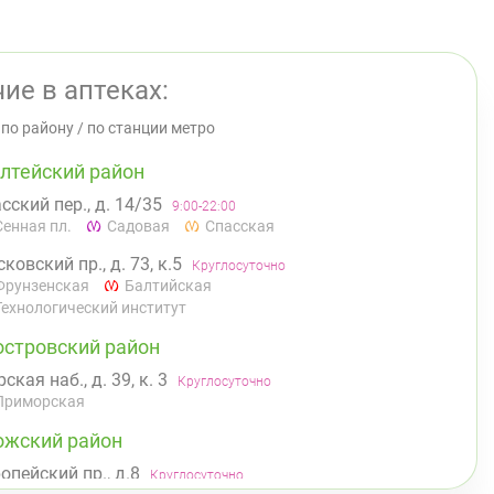
ие в аптеках:
/
по району
/
по станции метро
лтейский район
сский пер., д. 14/35
9:00-22:00
Сенная пл.
Садовая
Спасская
ковский пр., д. 73, к.5
Круглосуточно
Фрунзенская
Балтийская
Технологический институт
островский район
ская наб., д. 39, к. 3
Круглосуточно
Приморская
ожский район
опейский пр., д.8
Круглосуточно