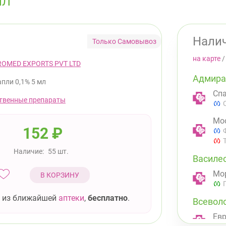
МЛ
Налич
Только Самовывоз
на карте
ROMED EXPORTS PVT LTD
Адмира
апли 0,1% 5 мл
Спа
твенные препараты
Мос
152
₽
Наличие:
55 шт.
Василе
Мор
В КОРЗИНУ
 из ближайшей
аптеки
,
бесплатно
.
Всевол
Евр