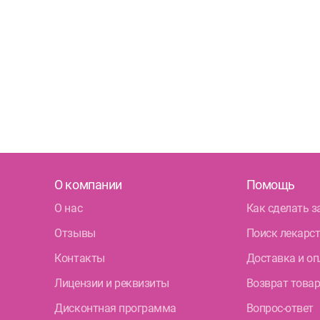
Кол
Кру
Бог
Фрунзе
Дун
Бел
О компании
Помощь
О нас
Как сделать з
Отзывы
Поиск лекарс
Контакты
Доставка и оп
Лицензии и реквизиты
Возврат това
Дисконтная программа
Вопрос-ответ