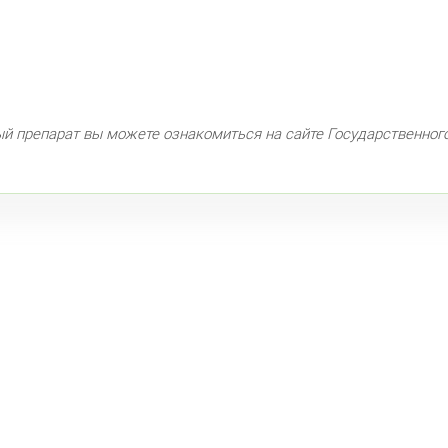
Под
Петрог
Чка
ый препарат вы можете ознакомиться на сайте Государственног
Б. 
Примор
Тур
Сав
Ком
Ком