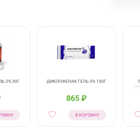
Евр
Выборг
ул.
пр.
Калини
Про
Ь 2% 30Г
ДИКЛОФЕНАК ГЕЛЬ 5% 100Г
ТР
8:0
₽
865
₽
пр.
РЗИНУ
В КОРЗИНУ
Кировс
пр.