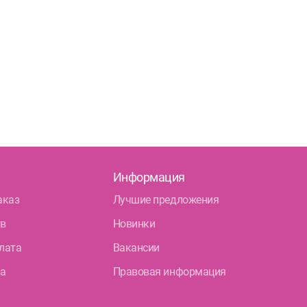
омяжский пр. 26 (Аллея Поликарпова, д. 2)
глосуточно
Пионерская
атырский пр., д. 28
Круглосуточно
Пионерская
Комендантский пр.
нский район
айский пр., д. 34/16
Круглосуточно
Дунайская
ы Куна, д.1, к.1
8:00-22:00
Бухарестская
Международная
Информация
аказ
Лучшие предложения
тв
Новинки
лата
Вакансии
ра
Правовая информация