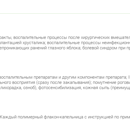
Лен
Красно
пр.
ракты, воспалительные процессы после хирургических вмешател
мплантацией хрусталика; воспалительные процессы неинфекционн
Красно
епроникающих ранений глазного яблока; болевой синдром при п
Лен
Москов
спалительным препаратам и другим компонентам препарата; III 
Ави
ного восприятия (сразу после закапывания); помутнение роговиц
лихорадка, озноб), фотосенсибилизация, кожная сыпь (преимуще
Невски
ул.
. Каждый полимерный флакон-капельница с инструкцией по прим
ул.