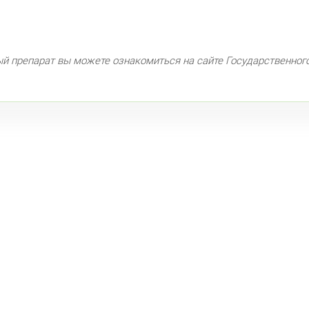
Сав
пр.
ый препарат вы можете ознакомиться на сайте Государственног
Ком
Ком
Кол
Кру
Бог
Фрунзе
Дун