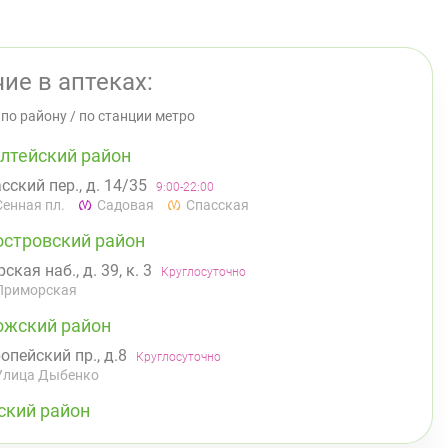
ие в аптеках:
/
по району
/
по станции метро
лтейский район
сский пер., д. 14/35
9:00-22:00
Сенная пл.
Садовая
Спасская
островский район
ская наб., д. 39, к. 3
Круглосуточно
Приморская
ожский район
опейский пр., д.8
Круглосуточно
Улица Дыбенко
ский район
 Асафьева, д. 3
Круглосуточно