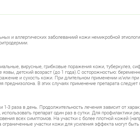
Лен
Москов
Ави
ных и аллергических заболеваниий кожи немикробной этиологии
эритродермии.
Невски
ул.
иальные, вирусные, грибковые поражения кожи, туберкулез, сиф
 язвы, детский возраст (до 1 года).С осторожностью: беремен
ул.
здражение и сухость кожи. При длительном применении и/или п
я преднизолона. В этих случаях применение препарата следует п
Петрог
Чка
 1-3 раза в день. Продолжительность лечения зависит от харак
о, использовать препарат один раз в сутки. Для профилактики р
Б. 
ения всех симптомов. На участки с более плотной кожей (напри
На ограниченные участки кожи для усиления эффекта могут быт
Примор