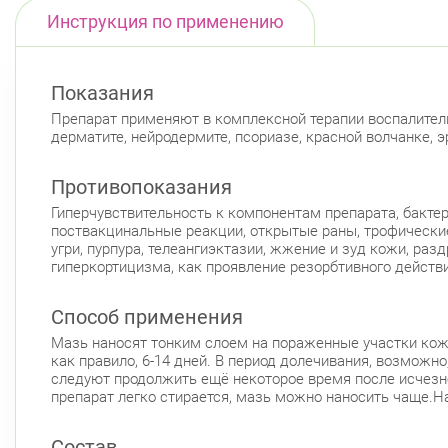
Инструкция по применению
Показания
Препарат применяют в комплексной терапии воспалитель
дерматите, нейродермите, псориазе, красной волчанке, 
Противопоказания
Гиперчувствительность к компонентам препарата, бактер
поствакцинальные реакции, открытые раны, трофические
угри, пурпура, телеангиэктазии, жжение и зуд кожи, ра
гиперкортицизма, как проявление резорбтивного действи
Способ применения
Мазь наносят тонким слоем на пораженные участки кожи
как правило, 6-14 дней. В период долечивания, возможн
следуют продолжить ещё некоторое время после исчезнов
препарат легко стирается, мазь можно наносить чаще.
Состав