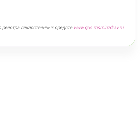
ушкина ул., д.143
Круглосуточно
Беговая
 Королёва, д. 61
Круглосуточно
Комендантский пр.
о реестра лекарственных средств
www.grls.rosminzdrav.ru
ендантский пр., д. 34 к. 1
Круглосуточно
Комендантский пр.
ендантский пр. 67
Круглосуточно
Комендантский пр.
омяжский пр. 26 (Аллея Поликарпова, д. 2)
глосуточно
Пионерская
атырский пр., д. 28
Круглосуточно
Пионерская
Комендантский пр.
нский район
айский пр., д. 34/16
Круглосуточно
Дунайская