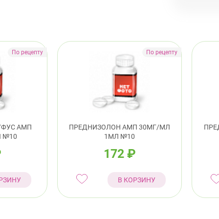
пр.
Калини
Про
8:0
Кировс
пр.
УФУС АМП
ПРЕДНИЗОЛОН АМП 30МГ/МЛ
ПРЕ
 №10
1МЛ №10
Красно
₽
172
₽
пр.
РЗИНУ
В КОРЗИНУ
Красно
Лен