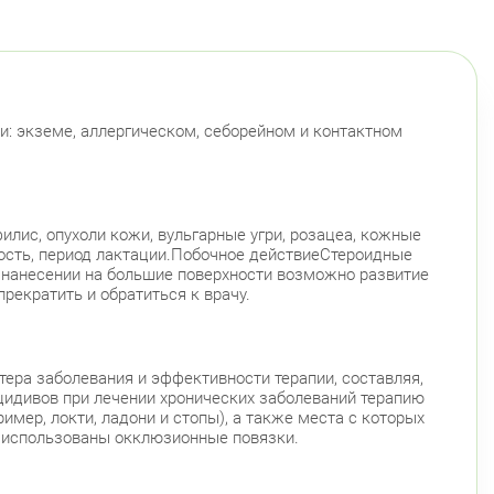
инский пр., д. 88
Круглосуточно
Юго-Западная
ский район
ационная улица, д. 7
Круглосуточно
Парк Победы
Электросила
: экземе, аллергическом, себорейном и контактном
й район
 Чудновского, д. 19 (Российский пр., д. 7)
Круглосуточно
Проспект Большевиков
илис, опухоли кожи, вульгарные угри, розацеа, кожные
ность, период лактации.Побочное действиеСтероидные
 Дыбенко ул., д. 8, к. 3
Круглосуточно
ри нанесении на большие поверхности возможно развитие
Улица Дыбенко
рекратить и обратиться к врачу.
радский район
ловский пр., д. 60
Круглосуточно
Петроградская
Спортивная
Чкаловская
тера заболевания и эффективности терапии, составляя,
ецидивов при лечении хронических заболеваний терапию
Монетная ул., д. 10
Круглосуточно
мер, локти, ладони и стопы), а также места с которых
Горьковская
Петроградская
Чкаловская
ь использованы окклюзионные повязки.
ский район