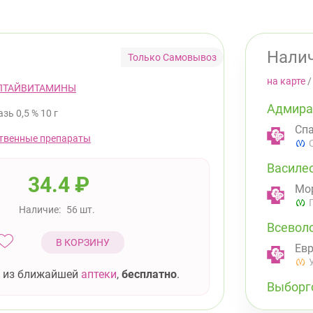
Налич
Только Самовывоз
на карте
ЛТАЙВИТАМИНЫ
Адмира
зь 0,5 % 10 г
Спа
твенные препараты
Василе
34.4
₽
Мор
Наличие:
56 шт.
Всевол
В КОРЗИНУ
Евр
 из ближайшей
аптеки
,
бесплатно
.
Выборг
ул.