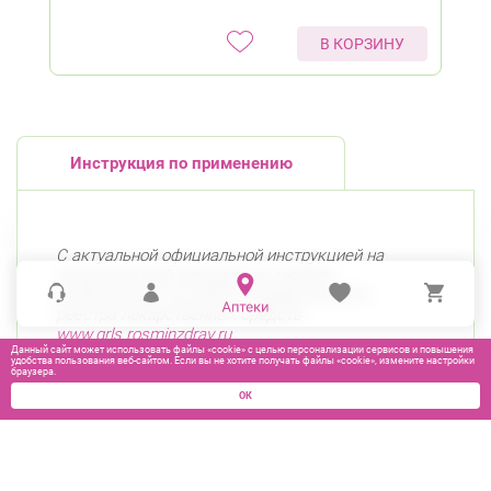
В КОРЗИНУ
Инструкция по применению
С актуальной официальной инструкцией на
лекарственный препарат вы можете
ознакомиться на сайте Государственного
реестра лекарственных средств
www.grls.rosminzdrav.ru
Данный сайт может использовать файлы «cookie» с целью персонализации сервисов и повышения
удобства пользования веб-сайтом. Если вы не хотите получать файлы «cookie», измените настройки
браузера.
ОК