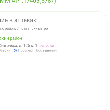
 АРТ.17405(5787)
ие в аптеках:
/
по району
/
по станции метро
ский район
 Энгельса, д. 126 к. 1
8:00-22:00
Озерки
Проспект Просвещения