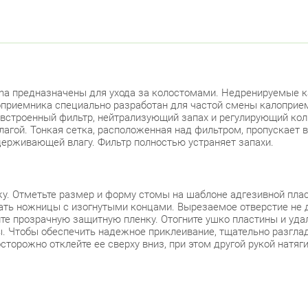
a предназначены для ухода за колостомами. Недренируемые кал
приемника специально разработан для частой смены калоприемн
строенный фильтр, нейтрализующий запах и регулирующий кол
гой. Тонкая сетка, расположенная над фильтром, пропускает 
ерживающей влагу. Фильтр полностью устраняет запахи.
у. Отметьте размер и форму стомы на шаблоне адгезивной пла
ть ножницы с изогнутыми концами. Вырезаемое отверстие не д
те прозрачную защитную пленку. Отогните ушко пластины и уда
. Чтобы обеспечить надежное приклеивание, тщательно разгладь
сторожно отклейте ее сверху вниз, при этом другой рукой натяг