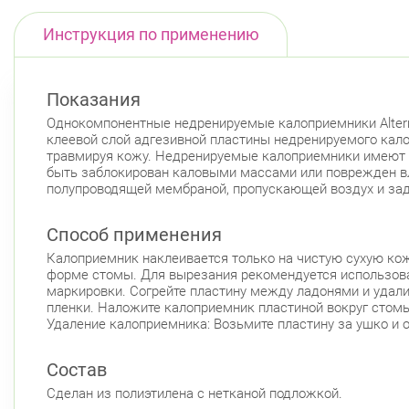
Инструкция по применению
Показания
Однокомпонентные недренируемые калоприемники Altern
клеевой слой адгезивной пластины недренируемого кало
травмируя кожу. Недренируемые калоприемники имеют в
быть заблокирован каловыми массами или поврежден вла
полупроводящей мембраной, пропускающей воздух и зад
Способ применения
Калоприемник наклеивается только на чистую сухую кож
форме стомы. Для вырезания рекомендуется использова
маркировки. Согрейте пластину между ладонями и удали
пленки. Наложите калоприемник пластиной вокруг стомы
Удаление калоприемника: Возьмите пластину за ушко и о
Состав
Сделан из полиэтилена с нетканой подложкой.