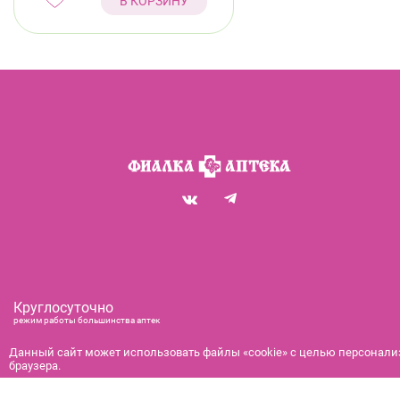
В КОРЗИНУ
Круглосуточно
режим работы большинства аптек
+7 (812) 292-00-00
Данный сайт может использовать файлы «cookie» с целью персонализ
справочная служба с 9:00 до 21:00
браузера.
с 9:00 до 21:00