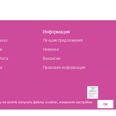
Информация
аказ
Лучшие предложения
тв
Новинки
лата
Вакансии
ра
Правовая информация
не хотите получать файлы «cookie», измените настройки
ОК
Разрешения аптек-
партнеров на
дистанционную продажу