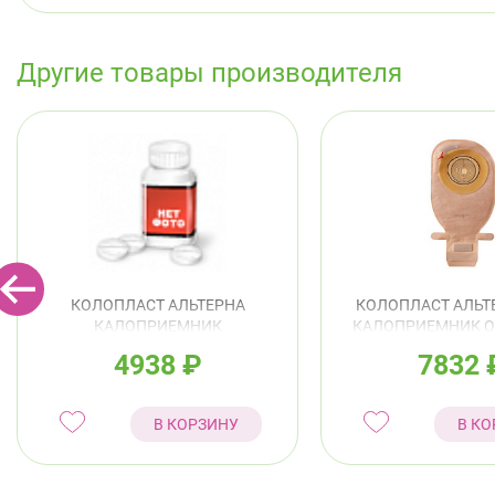
Другие товары производителя
КОЛОПЛАСТ АЛЬТЕРНА
КОЛОПЛАСТ АЛЬТ
КАЛОПРИЕМНИК
КАЛОПРИЕМНИК 
ДРЕНИРУЕМЫЙ
НЕПРОЗРАЧНЫЙ 
4938
₽
7832
НЕПРОЗРАЧНЫЙ 10-70ММ
АРТ.17500 
АРТ.17450 №30
В КОРЗИНУ
В КО