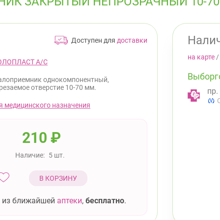
К ЗАКРЫТЫЙ НЕПРОЗРАЧНЫЙ 10-70ММ
Налич
Доступен для
доставки
на карте
ОЛОПЛАСТ А/С
Выборг
алоприемник однокомпонентный,
езаемое отверстие 10-70 мм.
пр.
я медицинского назначения
210
₽
Наличие:
5 шт.
В КОРЗИНУ
 из ближайшей
аптеки
,
бесплатно
.