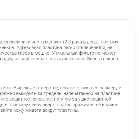
оприемники часто меняют (2-3 раза в день), поэтому
иков. Адгезивная пластина легко отклеивается, не
ичества газов в мешке. Уникальный фильтр не может
воздух, но задерживает каловые массы. Фильтр покрыт
стины. Вырежьте отверстие, соответствующее размеру и
олжно выходить за пределы напечатанной на пластине
лите защитное покрытие, потянув за ушко защитной
те пластину снизу вверх, плотно прижимая ее к коже.
ивайте кожу живота вокруг пластины.