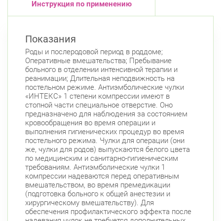
Инструкция по применению
Белы Куна, д.1, к.1
8:00-22:00
Бухарестская
Международная
Показания
Роды и послеродовой период в роддоме;
Оперативные вмешательства; Пребывание
больного в отделении интенсивной терапии и
реанимации; Длительная неподвижность на
постельном режиме. Антиэмболические чулки
«ИНТЕКС» 1 степени компрессии имеют в
стопной части специальное отверстие. Оно
предназначено для наблюдения за состоянием
кровообращения во время операции и
выполнения гигиенических процедур во время
постельного режима. Чулки для операции (они
же, чулки для родов) выпускаются белого цвета
по медицинским и санитарно-гигиеническим
требованиям. Антиэмболические чулки 1
компрессии надеваются перед оперативным
вмешательством, во время премедикации
(подготовка больного к общей анестезии и
хирургическому вмешательству). Для
обеспечения профилактического эффекта после
надевания чулок не требуется дополнительных