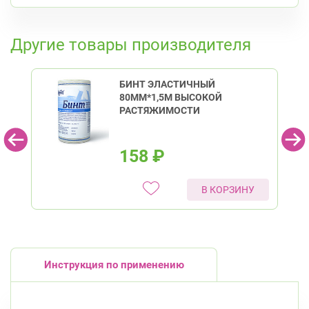
пр. Королёва, д. 61
Круглосуточно
К списку аптек
Комендантский пр.
Другие товары производителя
Коломяжский пр. 26 (Аллея Поликарпова, д.
2)
Круглосуточно
Пионерская
БИНТ ЭЛАСТИЧНЫЙ
80ММ*1,5М ВЫСОКОЙ
РАСТЯЖИМОСТИ
158
₽
В КОРЗИНУ
Инструкция по применению