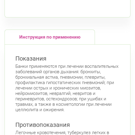
К списку аптек
Инструкция по применению
Показания
Банки применяются при лечении воспалительных
заболеваний органов дыхания: бронхиты,
бронхиальная астма, пневмонии, плевриты,
профилактика гипостатических пневмоний; при
лечении острых и хронических миозитов,
нейромиозитов, невралгий, невритов и
периневритов, остехондрозов; при ушибах и
травмах, а также в косметологии при лечении
целлюлита и ожирения.
Противопоказания
Легочные кровотечения, туберкулез легких в