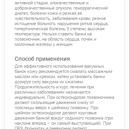
активной стадии, злокачественные и
доброкачественные опухоли, геморрагический
диатез, болезни кожи и резкая ее
чувствительность, заболевания крови, резкое
истощение больного, нарушения ритма сердца,
гипертоническая болезнь 3 степени, высокая
температура. Нельзя ставить банки на
позвоночник, на область сердца, почек и
молочные железы у женщин.
Способ применения
Для эффективного использования вакумных
банок кожу рекомендуется смазать массажным
маслом или кремом, затем установить банки
дозируя силу вакуума их сжатием.
Продолжительность и курс лечения при
различных заболеваниях назначается
индивидуально. При остеохондрозе позвоночника
делают скользящие движения снизу от
поясницы вверх к шейному позвонку. При
шейном остеохондрозе делают круговые
движения банкой вокруг седьмого позвонка (при
наклоне вперед – он самый выступающий). При
ОРЗ, бронхитах и пневмонии делают