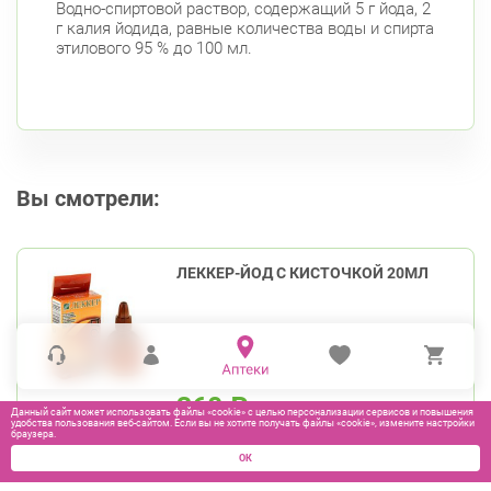
Водно-спиртовой раствор, содержащий 5 г йода, 2
г калия йодида, равные количества воды и спирта
этилового 95 % до 100 мл.
Вы смотрели:
ЛЕККЕР-ЙОД С КИСТОЧКОЙ 20МЛ
360
₽
Данный сайт может использовать файлы «cookie» с целью персонализации сервисов и повышения
удобства пользования веб-сайтом. Если вы не хотите получать файлы «cookie», измените настройки
браузера.
В КОРЗИНУ
ОК