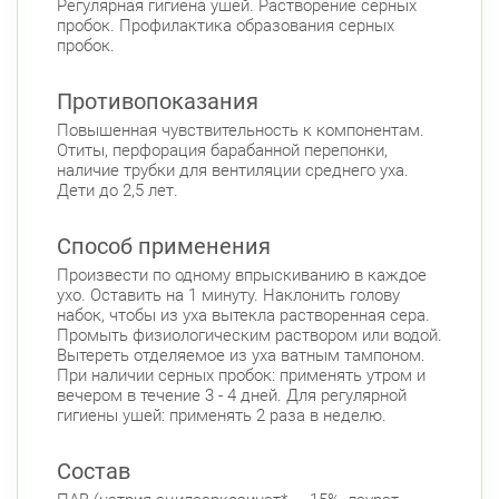
Регулярная гигиена ушей. Растворение серных
Московский район
пробок. Профилактика образования серных
Авиационная улица, д. 7
пробок.
Круглосуточно
Парк Победы
Электросила
Противопоказания
Невский район
Повышенная чувствительность к компонентам.
ул. Чудновского, д. 19 (Российский пр., д. 7)
Отиты, перфорация барабанной перепонки,
Круглосуточно
наличие трубки для вентиляции среднего уха.
Проспект Большевиков
Дети до 2,5 лет.
ул. Дыбенко ул., д. 8, к. 3
Круглосуточно
Способ применения
Улица Дыбенко
Произвести по одному впрыскиванию в каждое
Подвойского 6/5 (Белышева, 5)
8:00-22:00
ухо. Оставить на 1 минуту. Наклонить голову
Проспект Большевиков
Улица Дыбенко
набок, чтобы из уха вытекла растворенная сера.
Промыть физиологическим раствором или водой.
Петроградский район
Вытереть отделяемое из уха ватным тампоном.
При наличии серных пробок: применять утром и
Б. Монетная ул., д. 10
Круглосуточно
вечером в течение 3 - 4 дней. Для регулярной
Горьковская
Петроградская
гигиены ушей: применять 2 раза в неделю.
Чкаловская
Приморский район
Состав
Туристская ул., д.28 к.1
Круглосуточно