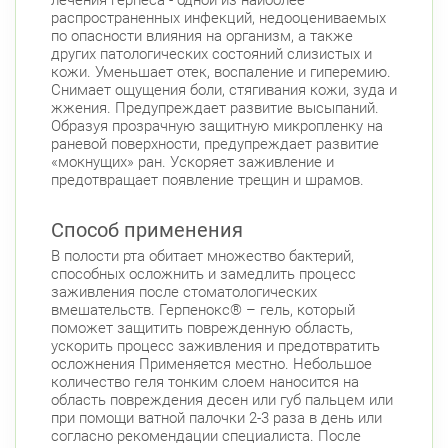
распространенных инфекций, недооцениваемых
по опасности влияния на организм, а также
других патологических состояний слизистых и
кожи. Уменьшает отек, воспаление и гиперемию.
Снимает ощущения боли, стягивания кожи, зуда и
жжения. Предупреждает развитие высыпаний.
Образуя прозрачную защитную микропленку на
раневой поверхности, предупреждает развитие
«мокнущих» ран. Ускоряет заживление и
предотвращает появление трещин и шрамов.
Способ применения
В полости рта обитает множество бактерий,
способных осложнить и замедлить процесс
заживления после стоматологических
вмешательств. Герпенокс® – гель, который
поможет защитить поврежденную область,
ускорить процесс заживления и предотвратить
осложнения Применяется местно. Небольшое
количество геля тонким слоем наносится на
область повреждения десен или губ пальцем или
при помощи ватной палочки 2-3 раза в день или
согласно рекомендации специалиста. После