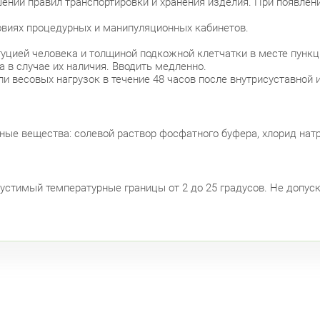
ении правил транспортировки и хранения изделия. При появле
овиях процедурных и манипуляционных кабинетов.
туцией человека и толщиной подкожной клетчатки в месте пункц
 в случае их наличия. Вводить медленно.
и весовых нагрузок в течение 48 часов после внутрисуставной 
ные вещества: солевой раствор фосфатного буфера, хлорид натр
устимый температурные границы от 2 до 25 градусов. Не допус