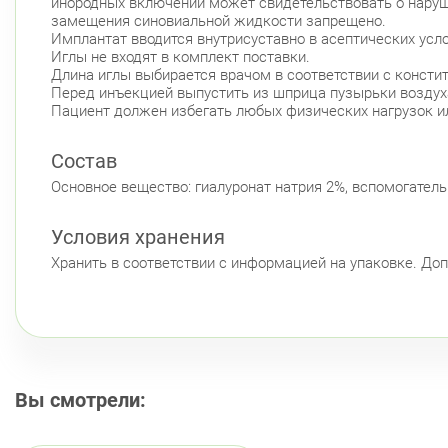
инородных включений может свидетельствовать о наруш
замещения синовиальной жидкости запрещено.
Имплантат вводится внутрисуставно в асептических усл
Иглы не входят в комплект поставки.
Длина иглы выбирается врачом в соответствии с консти
Перед инъекцией выпустить из шприца пузырьки воздуха
Пациент должен избегать любых физических нагрузок ил
Состав
Основное вещество: гиалуронат натрия 2%, вспомогатель
Условия хранения
Хранить в соответствии с информацией на упаковке. Доп
Вы смотрели: