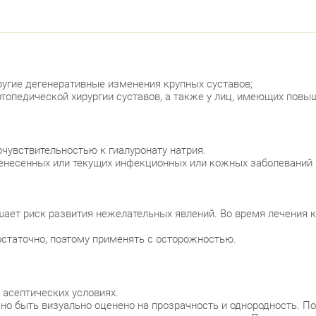
другие дегенеративные изменения крупных суставов;
ртопедической хирургии суставов, а также у лиц, имеющих пов
чувствительностью к гиалуронату натрия.
енесенных или текущих инфекционных или кожных заболеваний в
ает риск развития нежелательных явлений. Во время лечения к
остаточно, поэтому применять с осторожностью.
асептических условиях.
 быть визуально оценено на прозрачность и однородность. Пом