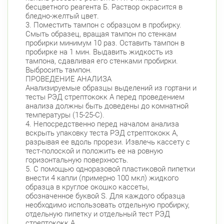
бесцветного реагента Б. Раствор окрасится в
бледно-желтый цвет.
3. Поместить тампон с образцом в пробирку.
Смыть образец, вращая тампон по стенкам
пробирки минимум 10 раз. Оставить тампон в
пробирке на 1 мин. Выдавить жидкость из
тампона, сдавливая его стенками пробирки.
Выбросить тампон.
ПРОВЕДЕНИЕ АНАЛИЗА
Анализируемые образцы выделений из гортани и
тесты РЭД стрептококк А перед проведением
анализа должны быть доведены до комнатной
температуры (15-25-С).
4. Непосредственно перед началом анализа
вскрыть упаковку теста РЭД стрептококк А,
разрывая ее вдоль прорези. Извлечь кассету с
тест-полоской и положить ее на ровную
горизонтальную поверхность.
5. С помощью одноразовой пластиковой пипетки
внести 4 капли (примерно 100 мкл) жидкого
образца в круглое окошко кассеты,
обозначенное буквой S. Для каждого образца
необходимо использовать отдельную пробирку,
отдельную пипетку и отдельный тест РЭД
стрептококк А.