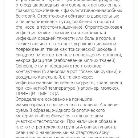
это род шаровидных или овоидных аспорогенных
граммположительных факультативно-анаэробных
бактерий. Стрептококки обитают в дыхательных
и пищеварительных путях, особенно в полости
рта, носа, в толстом кишечнике. Стрептококковая
инфекция может проявляться как кожная
инфекция средней тяжести или боль в горле, а
также вызывать тяжелые, угрожающие жизни
повреждения, такие как токсический шоковый
синдром (множественные повреждения органов),
некроз фасцитов (заболевание мягких тканей).
Основные пути передачи стрептококков -
контактный (с заносом в рот грязными руками) и
воздушно-капельный, а также через
инфицированные пищевые продукты, хранящиеся
при комнатной температуре (например, молоко).
ПРИНЦИП МЕТОДА
Определение основано на принципе
иммунохроматографического анализа. Анализи-
руемый образец жидкого биологического
материала абсорбируется поглощающим
участком тест-полоски. При наличии в образце
клеток стрептококков группы А они вступают в
реакцию с нанесенными на стартовую зону