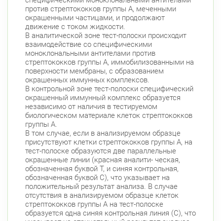
специфическими моноклональными антителами
против стрептококков группы А, меченными
окрашенными частицами, и продолжают
движение с током жидкости.
В аналитической зоне тест-полоски происходит
взаимодействие со специфическими
моноклональными антителами против
стрептококков группы А, иммобилизованными на
поверхности мембраны, с образованием
окрашенных иммунных комплексов.
В контрольной зоне тест-полоски специфический
окрашенный иммунный комплекс образуется
независимо от наличия в тестируемом
биологическом материале клеток стрептококков
группы А.
В том случае, если в анализируемом образце
присутствуют клетки стрептококков группы А, на
тест-полоске образуются две параллельные
окрашенные линии (красная аналити- ческая,
обозначенная буквой Т, и синяя контрольная,
обозначенная буквой С), что указывает на
положительный результат анализа. В случае
отсутствия в анализируемом образце клеток
стрептококков группы А на тест-полоске
образуется одна синяя контрольная линия (С), что