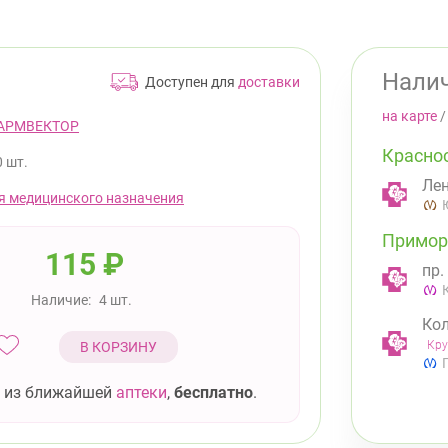
Налич
Доступен для
доставки
на карте
АРМВЕКТОР
Красно
0 шт.
Лен
я медицинского назначения
Примор
115
₽
пр.
Наличие:
4 шт.
Кол
Кру
В КОРЗИНУ
 из ближайшей
аптеки
,
бесплатно
.