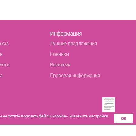
Информация
аказ
Лучшие предложения
тв
Новинки
лата
Вакансии
ра
Правовая информация
не хотите получать файлы «cookie», измените настройки
ОК
Разрешения аптек-
партнеров на
дистанционную продажу
лекарственных средств