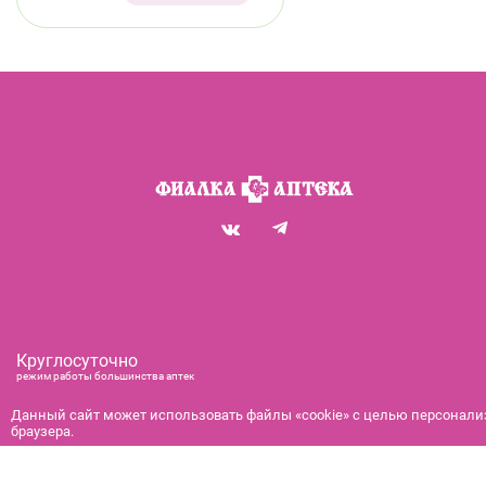
Круглосуточно
режим работы большинства аптек
+7 (812) 292-00-00
Данный сайт может использовать файлы «cookie» с целью персонализ
справочная служба с 9:00 до 21:00
браузера.
с 9:00 до 21:00
бронирование и доставка