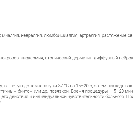
 миалгия, невралгия, люмбоишиалгия, артралгия, растяжение свя
покровов, пиодермия, атопический дерматит, диффузный нейрод
у, нагретую до температуры 37 °C на 15–20 с, затем накладыва
тичным бинтом или др. повязкой. Время процедуры — 5–20 мин (д
щего действия и индивидуальной чувствительности больного. П
о.