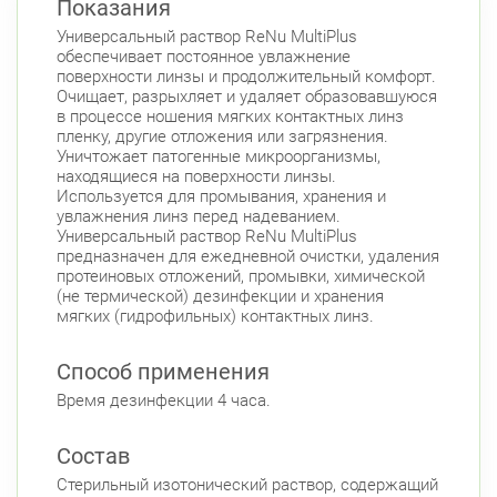
Показания
Красносельский район
Универсальный раствор ReNu MultiPlus
Ленинский пр., д.78, к.1
Круглосуточно
обеспечивает постоянное увлажнение
Юго-Западная
поверхности линзы и продолжительный комфорт.
Очищает, разрыхляет и удаляет образовавшуюся
Ленинский пр., д. 88
Круглосуточно
в процессе ношения мягких контактных линз
Юго-Западная
пленку, другие отложения или загрязнения.
Уничтожает патогенные микроорганизмы,
Московский район
находящиеся на поверхности линзы.
Авиационная улица, д. 7
Используется для промывания, хранения и
Круглосуточно
увлажнения линз перед надеванием.
Парк Победы
Электросила
Универсальный раствор ReNu MultiPlus
Невский район
предназначен для ежедневной очистки, удаления
протеиновых отложений, промывки, химической
ул. Чудновского, д. 19 (Российский пр., д. 7)
(не термической) дезинфекции и хранения
Круглосуточно
мягких (гидрофильных) контактных линз.
Проспект Большевиков
Способ применения
ул. Дыбенко ул., д. 8, к. 3
Круглосуточно
Улица Дыбенко
Время дезинфекции 4 часа.
Подвойского 6/5 (Белышева, 5)
8:00-22:00
Состав
Проспект Большевиков
Улица Дыбенко
Стерильный изотонический раствор, содержащий
Петроградский район