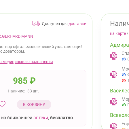
Налич
Доступен для
доставки
на карте
R.GERHARD MANN
Адмира
аствор офтальмологический увлажняющий
 с дозатором.
Спа
я медицинского назначения
Мос
985
₽
Василе
Наличие:
33 шт.
Мор
В КОРЗИНУ
Всевол
 из ближайшей
аптеки
,
бесплатно
.
Евр