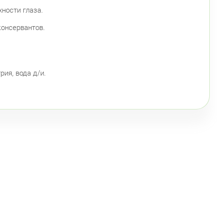
омяжский пр. 26 (Аллея Поликарпова, д. 2)
хности глаза.
глосуточно
Пионерская
онсервантов.
атырский пр., д. 28
Круглосуточно
Пионерская
Комендантский пр.
нский район
ия, вода д/и.
айский пр., д. 34/16
Круглосуточно
Дунайская
ы Куна, д.1, к.1
8:00-22:00
Бухарестская
Международная