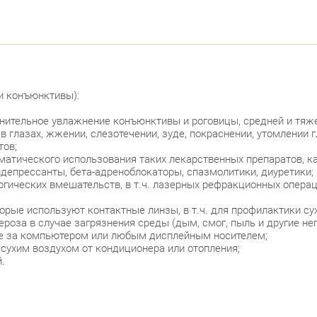
Красно
пр.
Красно
и конъюнктивы):
Лен
олнительное увлажнение конъюнктивы и роговицы, средней и тяж
в глазах, жжении, слезотечении, зуде, покраснении, утомлении
Лен
тов;
ематического использования таких лекарственных препаратов, к
идепрессанты, бета-адреноблокаторы, спазмолитики, диуретики;
Москов
гических вмешательств, в т.ч. лазерных рефракционных операц
Ави
рые используют контактные линзы, в т.ч. для профилактики сух
роза в случае загрязнения среды (дым, смог, пыль и другие не
Невски
те за компьютером или любым дисплейным носителем;
 сухим воздухом от кондиционера или отопления;
ул.
.
ул.