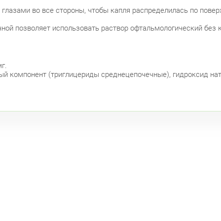
Кол
 глазами во все стороны, чтобы капля распределилась по повер
Кру
ой позволяет использовать раствор офтальмологический без к
Бог
г.
Фрунзе
ый компонент (триглицериды среднецепочечные), гидроксид натр
Дун
Бел