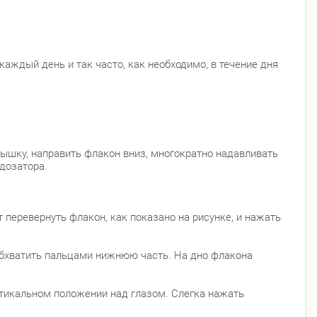
войского 6/5 (Белышева, 5)
8:00-22:00
Проспект Большевиков
Улица Дыбенко
радский район
ждый день и так часто, как необходимо, в течение дня
ловский пр., д. 60
Круглосуточно
Петроградская
Спортивная
Чкаловская
Монетная ул., д. 10
Круглосуточно
Горьковская
Петроградская
Чкаловская
ский район
рышку, направить флакон вниз, многократно надавливать
дозатора.
ушкина ул., д.143
Круглосуточно
Беговая
 Королёва, д. 61
Круглосуточно
 перевернуть флакон, как показано на рисунке, и нажать
Комендантский пр.
ендантский пр., д. 34 к. 1
Круглосуточно
 обхватить пальцами нижнюю часть. На дно флакона
Комендантский пр.
ендантский пр. 67
Круглосуточно
ртикальном положении над глазом. Слегка нажать
Комендантский пр.