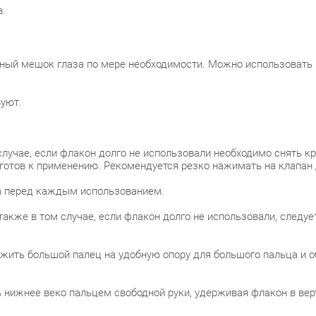
в.
Под
Петрог
ый мешок глаза по мере необходимости. Можно использовать ка
Чка
вуют.
Б. 
Примор
лучае, если флакон долго не использовали необходимо снять к
 готов к применению. Рекомендуется резко нажимать на клапан 
Сав
а перед каждым использованием.
пр.
акже в том случае, если флакон долго не использовали, следует
Ком
ложить большой палец на удобную опору для большого пальца и
Ком
ь нижнее веко пальцем свободной руки, удерживая флакон в ве