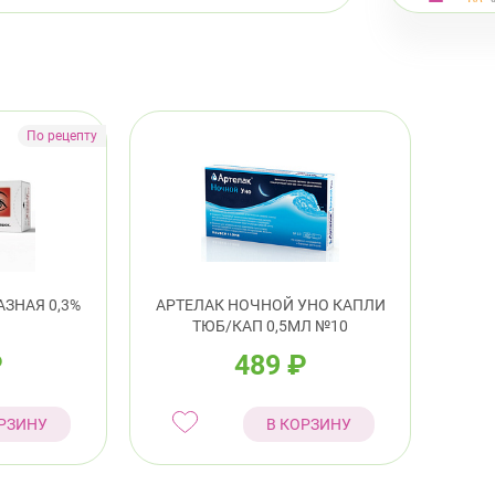
Выборг
ул.
пр.
Калини
Про
8:0
ЗНАЯ 0,3%
АРТЕЛАК НОЧНОЙ УНО КАПЛИ
пр.
ТЮБ/КАП 0,5МЛ №10
₽
489
₽
Кировс
пр.
РЗИНУ
В КОРЗИНУ
Лен