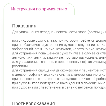
Инструкция по применению
Показания
Для увлажнения передней поверхности глаза (роговицы 
при синдроме сухого глаза, при котором требуется доп
при необходимости устранения сухости, ощущении песка 
заболеваний, в т.ч. конъюнктивитов, кератоконъюнктиви
для устранения повышенной сухости глаз в случае сист
антибиотики, антигистаминные, противоглаукомные, ант
для увлажнения глаз после перенесенных офтальмохирур
роговицы;
для устранения ощущения дискомфорта у пациентов, кото
с целью профилактики конъюнктивально-роговичного ксе
при повышенных зрительных нагрузках при частой рабо
при сухости глаз вследствие нахождения в помещении с
при сухости или слезотечении в связи с ветреной погодой
Противопоказания