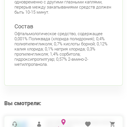
одновременно с другими глазными каплями,
перерыв между закапываниями средств должен
Белы Куна, д.1, к.1
8:00-22:00
быть 10-15 минут.
Бухарестская
Международная
Состав
Офтальмологическое средство, содержащее
0,001% Поликвада (хлорида полидрония); 0,4%
полиэтиленгликоля; 0,7% кислоты борной; 0,12%
калия хлорида; 0,1% натрия хлорида; 0,3%
пропиленгликоля; 1,4% сорбитола;
гидроксипропилгуар; 0,57% 2-амино-2-
метилпропанола.
Вы смотрели:
СИСТЕЙН УЛЬТРА ГЛАЗНЫЕ КАПЛИ