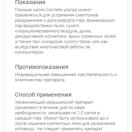
Показания
Петроградская
Спортивная
Глазные капли Систейн ультра может
Чкаловская
применяться для устранения симптомов
Приморский район
раздражения и дискомфорта глаз, возникающих
под воздействием пыли, сухого
Савушкина ул., д.143
Круглосуточно
кондиционированного воздуха, дыма,
Беговая
декоративной косметики, ярких солнечных лучей,
а также при «синдроме сухого глаза» или как
пр. Королёва, д. 61
Круглосуточно
вследствие многочасовой работы за
Комендантский пр.
компьютером.
Комендантский пр., д. 34 к. 1
Круглосуточно
Противопоказания
Комендантский пр.
Индивидуальная повышенная чувствительность к
Комендантский пр. 67
Круглосуточно
компонентам препарата.
Комендантский пр.
Коломяжский пр. 26 (Аллея Поликарпова, д.
Способ применения
2)
Круглосуточно
Увлажняющий медицинский препарат
Пионерская
применяют в течение дня по мере
необходимости, закапывая по 1-2 капли в
Фрунзенский район
каждый глаз. Может быть использовано до и
после ношения контактных линз для увлажнения
Дунайский пр., д. 34/16
Круглосуточно
роговицы. Не следует применять препарат
Дунайская