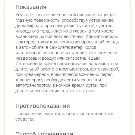
Показания
Красносельский район
Улучшает состояние слезной пленки и защищает
Ленинский пр., д.78, к.1
Круглосуточно
глазную поверхность, способствуя устранению
Юго-Западная
дискомфорта при ощущении "сухости", чувстве
инородного тела, жжении в глазах, в том числе
Ленинский пр., д. 88
Круглосуточно
возникающих под воздействием: Климатических
Юго-Западная
факторов, таких как, кондиционированный воздух
в автомобиле, в самолете; ветер, холод,
Невский район
интенсивное солнечное излучение, экологически
ул. Чудновского, д. 19 (Российский пр., д. 7)
нездоровый воздух или сигаретный дым.
Интенсивной зрительной нагрузки, например, при
Круглосуточно
длительной работе с компьютером, фотокамерой,
Проспект Большевиков
при чрезмерном времяпрепровождении перед
телевизором, необходимости управления
ул. Дыбенко ул., д. 8, к. 3
Круглосуточно
автотранспортом в ночное время суток, при
Улица Дыбенко
длительном ношении контактных линз.
Подвойского 6/5 (Белышева, 5)
8:00-22:00
Проспект Большевиков
Улица Дыбенко
Противопоказания
Петроградский район
Повышенная чувствительность к компонентам
средства.
Чкаловский пр., д. 60
Круглосуточно
Петроградская
Спортивная
Способ применения
Чкаловская