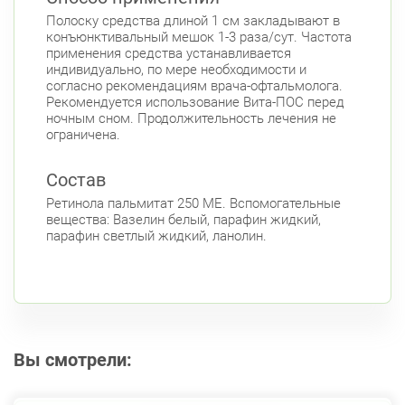
Полоску средства длиной 1 см закладывают в
Б. Монетная ул., д. 10
Круглосуточно
конъюнктивальный мешок 1-3 раза/сут. Частота
Горьковская
Петроградская
применения средства устанавливается
Чкаловская
индивидуально, по мере необходимости и
согласно рекомендациям врача-офтальмолога.
Приморский район
Рекомендуется использование Вита-ПОС перед
ночным сном. Продолжительность лечения не
Туристская ул., д.28 к.1
Круглосуточно
ограничена.
Беговая
Савушкина ул., д.143
Круглосуточно
Состав
Беговая
Ретинола пальмитат 250 МЕ. Вспомогательные
вещества: Вазелин белый, парафин жидкий,
пр. Королёва, д. 61
Круглосуточно
парафин светлый жидкий, ланолин.
Комендантский пр.
Комендантский пр., д. 34 к. 1
Круглосуточно
Комендантский пр.
Комендантский пр. 67
Круглосуточно
Комендантский пр.
Вы смотрели:
Коломяжский пр. 26 (Аллея Поликарпова, д.
2)
Круглосуточно
Пионерская