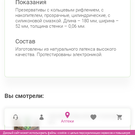
Показания
Парк Победы
Электросила
Презервативы с кольцевым рифлением, с
Невский район
накопителем, прозрачные, цилиндрические, с
ул. Чудновского, д. 19 (Российский пр., д. 7)
силиконовой смазкой. Длина – 180 мм, ширина –
52 мм, толщина стенки – 0,06 мм.
Круглосуточно
Проспект Большевиков
Состав
ул. Дыбенко ул., д. 8, к. 3
Круглосуточно
Улица Дыбенко
Изготовлены из натурального латекса высокого
качества. Протестированы электроникой.
Петроградский район
Чкаловский пр., д. 60
Круглосуточно
Петроградская
Спортивная
Чкаловская
Б. Монетная ул., д. 10
Круглосуточно
Вы смотрели:
Горьковская
Петроградская
Чкаловская
Приморский район
ПРЕЗЕРВАТИВЫ ВИЗИТ ТОЧЕЧНЫЕ
Туристская ул., д.28 к.1
№3
Круглосуточно
Беговая
Данный сайт может использовать файлы «cookie» с целью персонализации сервисов и повышения