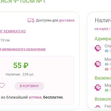
ЯСЯ 9*10СМ №1
Налич
Доступен для
доставки
на карте
НГ КЕМИКАЛ КО
Адмира
х10 см.
Спа
я медицинского назначения
Мос
55
₽
Наличие:
239 шт.
Василе
Мор
В КОРЗИНУ
 из ближайшей
аптеки
,
бесплатно
.
Всевол
Евр