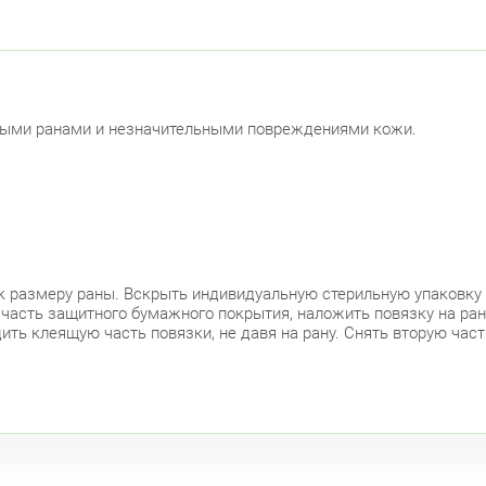
Красно
Лен
Лен
нными ранами и незначительными повреждениями кожи.
Москов
Ави
Невски
ул.
к размеру раны. Вскрыть индивидуальную стерильную упаковку 
ну часть защитного бумажного покрытия, наложить повязку на р
ить клеящую часть повязки, не давя на рану. Снять вторую час
ул.
Петрог
Чка