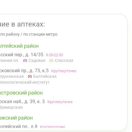
ие в аптеках:
/
по району
/
по станции метро
лтейский район
сский пер., д. 14/35
9:00-22:00
Сенная пл.
Садовая
Спасская
ковский пр., д. 73, к.5
Круглосуточно
Фрунзенская
Балтийская
Технологический институт
островский район
ская наб., д. 39, к. 3
Круглосуточно
Приморская
ожский район
опейский пр., д.8
Круглосуточно