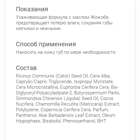
Красносельский район
Показания
Ленинский пр., д.78, к.1
Круглосуточно
Ухаживающая формула с маслом Жожоба
Юго-Западная
предотвращает потерю влаги, сохраняя губы
мягкими и нежными.
Ленинский пр., д. 88
Круглосуточно
Юго-Западная
Способ применения
Московский район
Наносить на кожу губ по мере необходимости.
Авиационная улица, д. 7
Круглосуточно
Парк Победы
Электросила
Состав
Невский район
Ricinus Communis (Cator) Seed Oil, Cera Alba,
Caprylic/Capric Triglyceride, Isopropyl Myristate,
ул. Чудновского, д. 19 (Российский пр., д. 7)
Cera Microcristallina, Euphorbia Cerifera Cera, Bis-
Круглосуточно
Diglyceryl-Polyacyladipate-2, Butyrospermum Parkii,
Проспект Большевиков
Simmondsia Chinensis (Jojoba) Seed Oil, Cocos
Nucifera, Chamomilla Recutita (Matricaria) Extract,
ул. Дыбенко ул., д. 8, к. 3
Круглосуточно
Polybutene, Copernicia Cerifera Cera, Parfum,
Улица Дыбенко
Panthenol, Aloe Barbadensis Leaf Extract, Oleum
Hippophaes, Bisabolol, Phenoxyethanol, BHT.
Подвойского 6/5 (Белышева, 5)
8:00-22:00
Проспект Большевиков
Улица Дыбенко
Петроградский район