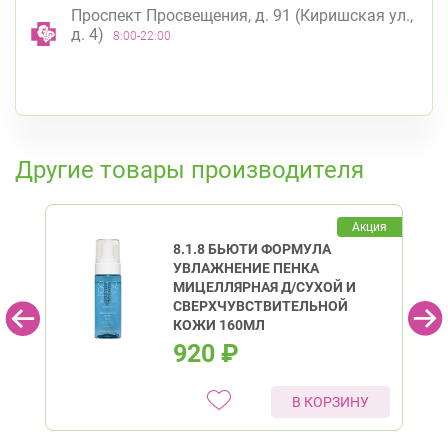
Проспект Просвещения, д. 91 (Киришская ул.,
д. 4)
8:00-22:00
Гражданский пр.
пр. Науки, д. 19, к. 2
Круглосуточно
Академическая
Политехническая
К списку аптек
Кировский район
Другие товары производителя
Ленинский пр., д.104
Круглосуточно
Юго-Западная
Ленинский проспект
Красногвардейский район
Акция
8.1.8 БЬЮТИ ФОРМУЛА
пр. Наставников, д. 19
Круглосуточно
УВЛАЖНЕНИЕ ПЕНКА
Ладожская
МИЦЕЛЛЯРНАЯ Д/СУХОЙ И
СВЕРХЧУВСТВИТЕЛЬНОЙ
Красносельский район
КОЖИ 160МЛ
Ленинский пр., д.78, к.1
Круглосуточно
920
₽
Юго-Западная
Ленинский пр., д. 88
Круглосуточно
В КОРЗИНУ
Юго-Западная