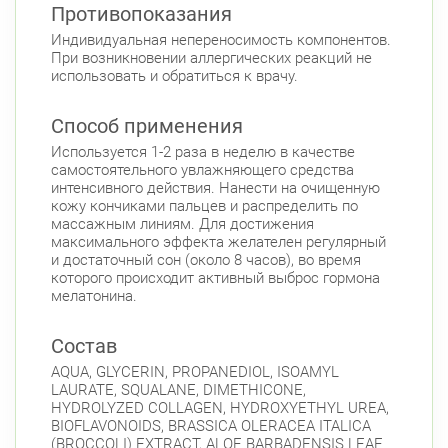
Противопоказания
Пионерская
Комендантский пр.
Индивидуальная непереносимость компонентов.
Фрунзенский район
При возникновении аллергических реакций не
использовать и обратиться к врачу.
Белы Куна, д.1, к.1
8:00-22:00
Бухарестская
Международная
Способ применения
Используется 1-2 раза в неделю в качестве
самостоятельного увлажняющего средства
интенсивного действия. Нанести на очищенную
кожу кончиками пальцев и распределить по
массажным линиям. Для достижения
максимального эффекта желателен регулярный
и достаточный сон (около 8 часов), во время
которого происходит активный выброс гормона
мелатонина.
Состав
AQUA, GLYCERIN, PROPANEDIOL, ISOAMYL
LAURATE, SQUALANE, DIMETHICONE,
HYDROLYZED COLLAGEN, HYDROXYETHYL UREA,
BIOFLAVONOIDS, BRASSICA OLERACEA ITALICA
(BROCCOLI) EXTRACT, ALOE BARBADENSIS LEAF