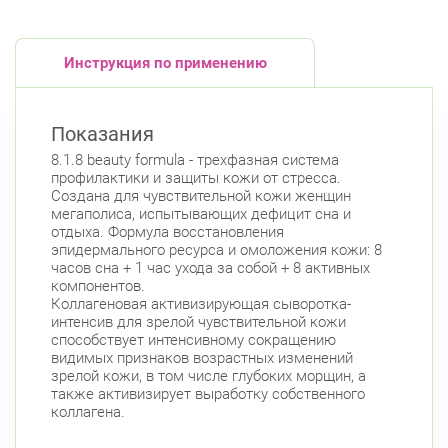
Невский район
ул. Дыбенко ул., д. 8, к. 3
Круглосуточно
Улица Дыбенко
Инструкция по применению
Подвойского 6/5 (Белышева, 5)
8:00-22:00
Проспект Большевиков
Улица Дыбенко
Показания
Приморский район
8.1.8 beauty formula - трехфазная система
Туристская ул., д.28 к.1
Круглосуточно
профилактики и защиты кожи от стресса.
Беговая
Создана для чувствительной кожи женщин
мегаполиса, испытывающих дефицит сна и
Савушкина ул., д.143
Круглосуточно
отдыха. Формула восстановления
Беговая
эпидермального ресурса и омоложения кожи: 8
часов сна + 1 час ухода за собой + 8 активных
пр. Королёва, д. 61
Круглосуточно
компонентов.
Комендантский пр.
Коллагеновая активизирующая сыворотка-
интенсив для зрелой чувствительной кожи
Комендантский пр., д. 34 к. 1
Круглосуточно
способствует интенсивному сокращению
Комендантский пр.
видимых признаков возрастных изменений
зрелой кожи, в том числе глубоких морщин, а
Комендантский пр. 67
Круглосуточно
также активизирует выработку собственного
Комендантский пр.
коллагена.
Богатырский пр., д. 28
Круглосуточно