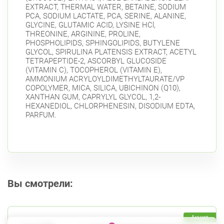
EXTRACT, THERMAL WATER, BETAINE, SODIUM
PCA, SODIUM LACTATE, PCA, SERINE, ALANINE,
GLYCINE, GLUTAMIC ACID, LYSINE HCl,
THREONINE, ARGININE, PROLINE,
PHOSPHOLIPIDS, SPHINGOLIPIDS, BUTYLENE
GLYCOL, SPIRULINA PLATENSIS EXTRACT, ACETYL
TETRAPEPTIDE-2, ASCORBYL GLUCOSIDE
(VITAMIN C), TOCOPHEROL (VITAMIN E),
AMMONIUM ACRYLOYLDIMETHYLTAURATE/VP
COPOLYMER, MICA, SILICA, UBICHINON (Q10),
XANTHAN GUM, CAPRYLYL GLYCOL, 1,2-
HEXANEDIOL, CHLORPHENESIN, DISODIUM EDTA,
PARFUM.
Вы смотрели:
Акция