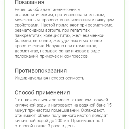
Показания
Белы Куна, д.1, к.1
8:00-22:00
Репешок обладает желчегонным,
Бухарестская
Международная
спазмолитическим, противовоспалительным,
мочегонным, кровоостанавливающим и вяжущим
свойствами. Настой применяют при ревматизме,
ревматоидном артрите, при гепатитах,
панкреатитах, холециститах, желчекаменной
болезни, легочных, желудочных и маточных
кровотечениях. Наружно при стоматитах,
дерматитах, нарывах, ранах и язвах в виде
полосканий, примочек и компрессов.
Противопоказания
Индивидуальная непереносимость.
Способ применения
1 ст. ложку сырья заливают стаканом горячей
кипяченой воды и нагревают на водяной бане 15
минут при частом помешивании. Охлаждают,
отжимают, объем полученного настоя доводят
кипяченой водой до 200 мл. Принимают по 1
столовой ложке 3 раза в день.