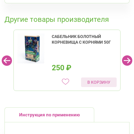
Ленинский пр., д.78, к.1
Круглосуточно
Юго-Западная
К списку аптек
Невский район
Другие товары производителя
Подвойского 6/5 (Белышева, 5)
8:00-22:00
Проспект Большевиков
Улица Дыбенко
САБЕЛЬНИК БОЛОТНЫЙ
КОРНЕВИЩА С КОРНЯМИ 50Г
Петроградский район
Чкаловский пр., д. 60
Круглосуточно
Петроградская
Спортивная
Чкаловская
250
₽
Приморский район
В КОРЗИНУ
Комендантский пр., д. 34 к. 1
Круглосуточно
Комендантский пр.
Богатырский пр., д. 28
Круглосуточно
Пионерская
Комендантский пр.
Инструкция по применению
Фрунзенский район
Дунайский пр., д. 34/16
Круглосуточно
Дунайская