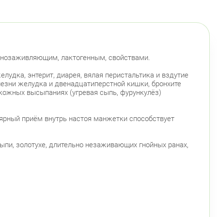
анозаживляющим, лактогенным, свойствами.
удка, энтерит, диарея, вялая перистальтика и вздутие
олезни желудка и двенадцатиперстной кишки, бронхите
 кожных высыпаниях (угревая сыпь, фурункулёз)
лярный приём внутрь настоя манжетки способствует
ыпи, золотухе, длительно незаживающих гнойных ранах,