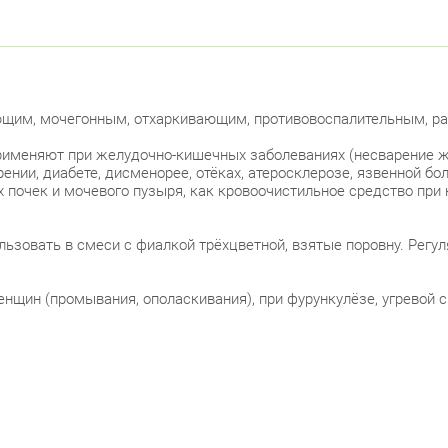
щим, мочегонным, отхаркивающим, противовоспалительным, р
меняют при желудочно-кишечных заболеваниях (несварение жел
рении, диабете, дисменорее, отёках, атеросклерозе, язвенной б
х почек и мочевого пузыря, как кровоочистильное средство при
ьзовать в смеси с фиалкой трёхцветной, взятые поровну. Регу
щин (промывания, ополаскивания), при фурункулёзе, угревой с