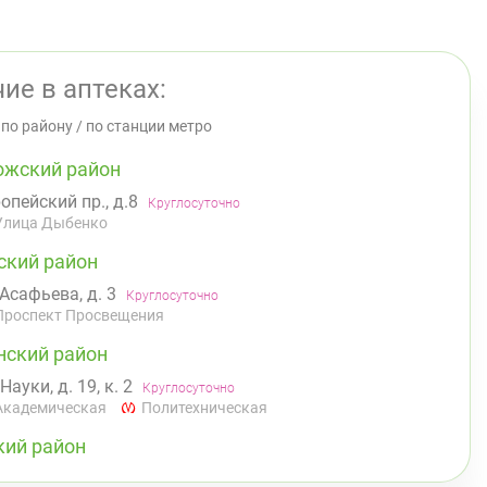
ие в аптеках:
/
по району
/
по станции метро
ожский район
опейский пр., д.8
Круглосуточно
Улица Дыбенко
ский район
 Асафьева, д. 3
Круглосуточно
Проспект Просвещения
нский район
 Науки, д. 19, к. 2
Круглосуточно
Академическая
Политехническая
кий район
инский пр., д.104
Круглосуточно