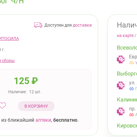
0Г Ч/Н
Налич
Доступен для
доставки
на карте
ИТОСИЛА
Всевол
 г.
Евр
и сборы
Выборг
125
₽
ул.
Наличие:
12 шт.
Калини
В КОРЗИНУ
пр.
 из ближайшей
аптеки
,
бесплатно
.
Кировс
Лен