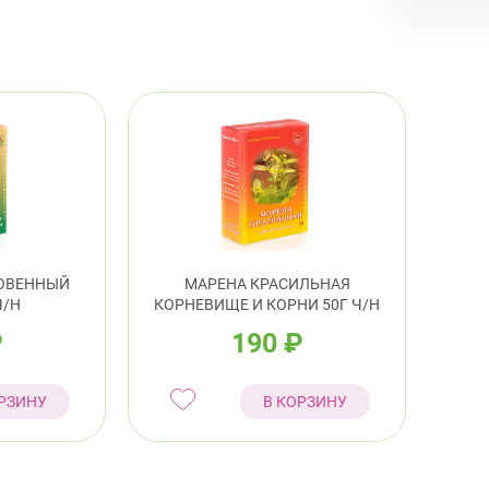
Красно
пр.
Москов
Ави
Невски
ул.
ОВЕННЫЙ
МАРЕНА КРАСИЛЬНАЯ
Ч/Н
КОРНЕВИЩЕ И КОРНИ 50Г Ч/Н
Примор
₽
190
₽
Сав
РЗИНУ
В КОРЗИНУ
Фрунзе
Бел