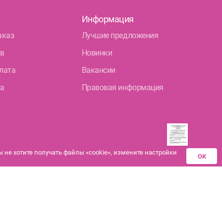
Информация
аказ
Лучшие предложения
тв
Новинки
лата
Вакансии
ра
Правовая информация
не хотите получать файлы «cookie», измените настройки
ОК
Разрешения аптек-
партнеров на
дистанционную продажу
лекарственных средств
сь с инструкцией.