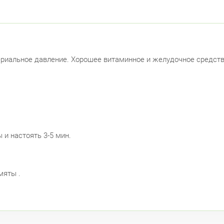
иальное давление. Хорошее витаминное и желудочное средство
 и настоять 3-5 мин.
мяты .