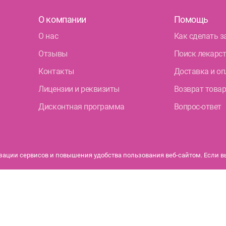
О компании
Помощь
О нас
Как сделать з
Отзывы
Поиск лекарс
Контакты
Доставка и оп
Лицензии и реквизиты
Возврат това
Дисконтная программа
Вопрос-ответ
ации сервисов и повышения удобства пользования веб-сайтом. Если вы 
бурга.
Политика конфиденциальности
ться от их изображений на сайте. Имеются противопоказания. Перед применением ознакомьте