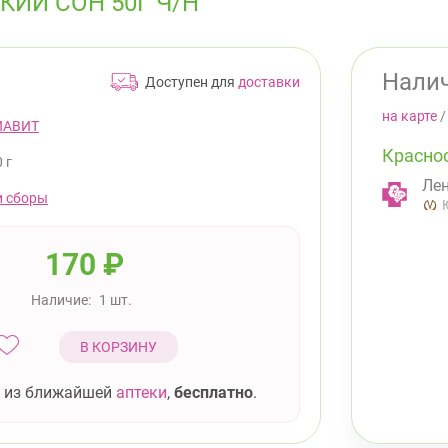
ИЙ СОН 50Г Ч/Н
Налич
Доступен для
доставки
на карте
ИАВИТ
Красно
 г
Лен
и сборы
170
₽
Наличие:
1 шт.
В КОРЗИНУ
 из ближайшей
аптеки
,
бесплатно
.