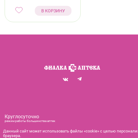
В КОРЗИНУ
Круглосуточно
режим работы большинства аптек
+7 (812) 292-00-00
Данный сайт может использовать файлы «cookie» с целью персонализ
браузера.
справочная служба с 9:00 до 21:00