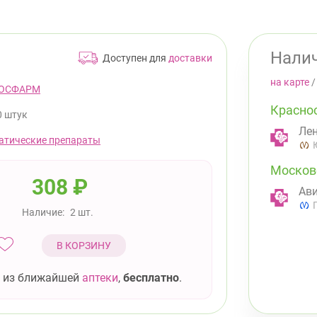
Налич
Доступен для
доставки
на карте
ОСФАРМ
Красно
0 штук
Лен
атические препараты
Москов
308
₽
Ави
Наличие:
2 шт.
В КОРЗИНУ
 из ближайшей
аптеки
,
бесплатно
.