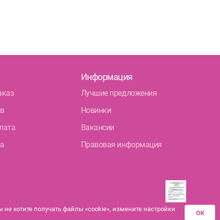
Информация
аказ
Лучшие предложения
тв
Новинки
лата
Вакансии
ра
Правовая информация
не хотите получать файлы «cookie», измените настройки
ОК
Разрешения аптек-