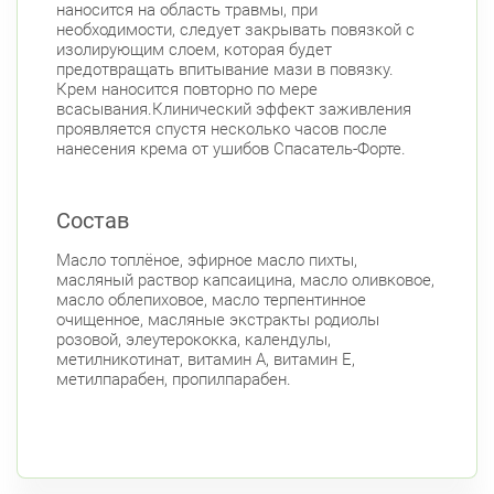
наносится на область травмы, при
необходимости, следует закрывать повязкой с
изолирующим слоем, которая будет
предотвращать впитывание мази в повязку.
Крем наносится повторно по мере
всасывания.Клинический эффект заживления
проявляется спустя несколько часов после
нанесения крема от ушибов Спасатель-Форте.
Состав
Масло топлёное, эфирное масло пихты,
масляный раствор капсаицина, масло оливковое,
масло облепиховое, масло терпентинное
очищенное, масляные экстракты родиолы
розовой, элеутерококка, календулы,
метилникотинат, витамин А, витамин Е,
метилпарабен, пропилпарабен.