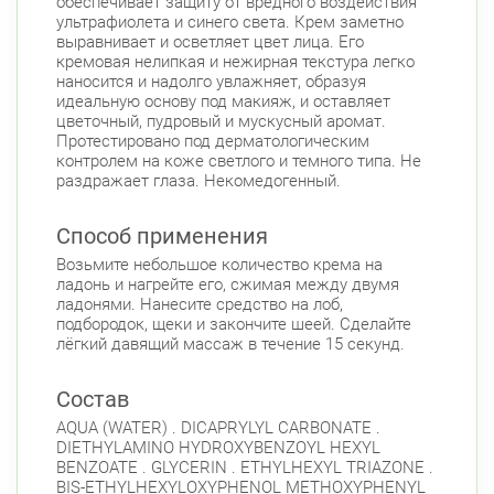
обеспечивает защиту от вредного воздействия
ультрафиолета и синего света. Крем заметно
выравнивает и осветляет цвет лица. Его
кремовая нелипкая и нежирная текстура легко
наносится и надолго увлажняет, образуя
идеальную основу под макияж, и оставляет
цветочный, пудровый и мускусный аромат.
Протестировано под дерматологическим
контролем на коже светлого и темного типа. Не
раздражает глаза. Некомедогенный.
Способ применения
Возьмите небольшое количество крема на
ладонь и нагрейте его, сжимая между двумя
ладонями. Нанесите средство на лоб,
подбородок, щеки и закончите шеей. Сделайте
лёгкий давящий массаж в течение 15 секунд.
Состав
AQUA (WATER) . DICAPRYLYL CARBONATE .
DIETHYLAMINO HYDROXYBENZOYL HEXYL
BENZOATE . GLYCERIN . ETHYLHEXYL TRIAZONE .
BIS-ETHYLHEXYLOXYPHENOL METHOXYPHENYL