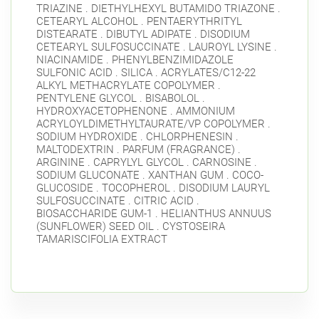
TRIAZINE . DIETHYLHEXYL BUTAMIDO TRIAZONE .
CETEARYL ALCOHOL . PENTAERYTHRITYL
DISTEARATE . DIBUTYL ADIPATE . DISODIUM
CETEARYL SULFOSUCCINATE . LAUROYL LYSINE .
NIACINAMIDE . PHENYLBENZIMIDAZOLE
SULFONIC ACID . SILICA . ACRYLATES/C12-22
ALKYL METHACRYLATE COPOLYMER .
PENTYLENE GLYCOL . BISABOLOL .
HYDROXYACETOPHENONE . AMMONIUM
ACRYLOYLDIMETHYLTAURATE/VP COPOLYMER .
SODIUM HYDROXIDE . CHLORPHENESIN .
MALTODEXTRIN . PARFUM (FRAGRANCE) .
ARGININE . CAPRYLYL GLYCOL . CARNOSINE .
SODIUM GLUCONATE . XANTHAN GUM . COCO-
GLUCOSIDE . TOCOPHEROL . DISODIUM LAURYL
SULFOSUCCINATE . CITRIC ACID .
BIOSACCHARIDE GUM-1 . HELIANTHUS ANNUUS
(SUNFLOWER) SEED OIL . CYSTOSEIRA
TAMARISCIFOLIA EXTRACT