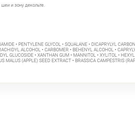
шеи и зону декольте.
INAMIDE • PENTYLENE GLYCOL • SQUALANE • DICAPRYLYL CARBO
ACHIDYL ALCOHOL • CARBOMER • BEHENYL ALCOHOL • CAPRYLY
YL GLUCOSIDE • XANTHAN GUM • MANNITOL • XYLITOL • HEXYLD
S MALUS (APPLE) SEED EXTRACT • BRASSICA CAMPESTRIS (RA