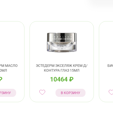
Петрог
Чка
Примор
пр.
Кол
Кру
РМ МАСЛО
ЭСТЕДЕРМ ЭКСЕЛЯЖ КРЕМ Д/
БИ
00МЛ
КОНТУРА ГЛАЗ 15МЛ
₽
10464
₽
РЗИНУ
В КОРЗИНУ