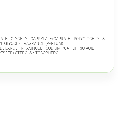
NATE • GLYCERYL CAPRYLATE/CAPRATE • POLYGLYCERYL-3
L GLYCOL • FRAGRANCE (PARFUM) •
ECANOL • RHAMNOSE • SODIUM PCA • CITRIC ACID •
PESEED) STEROLS • TOCOPHEROL.