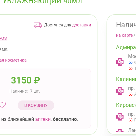
Й УВЛАЖНЯЮЩИЙ 40МЛ
Налич
Доступен для
доставки
на карте
AOS
Адмира
0 мл.
Мос
ая косметика
3150
₽
Калини
пр.
Наличие:
7 шт.
Кировс
В КОРЗИНУ
пр.
 из ближайшей
аптеки
,
бесплатно
.
Лен