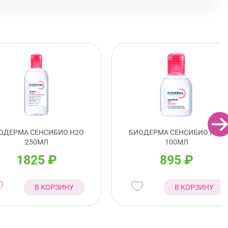
Юго-Западная
Ленинский проспект
радский район
ловский пр., д. 60
Круглосуточно
Петроградская
Спортивная
Чкаловская
ский район
 Королёва, д. 61
Круглосуточно
Комендантский пр.
омяжский пр. 26 (Аллея Поликарпова, д. 2)
глосуточно
Пионерская
ОДЕРМА СЕНСИБИО H2O
БИОДЕРМА СЕНСИБИО H2O
250МЛ
100МЛ
1825
₽
895
₽
В КОРЗИНУ
В КОРЗИНУ