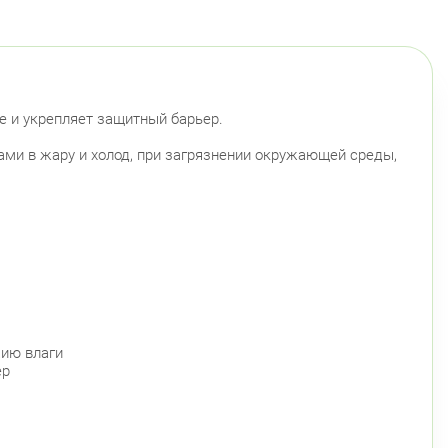
е и укрепляет защитный барьер.
ми в жару и холод, при загрязнении окружающей среды,
цию влаги
ер