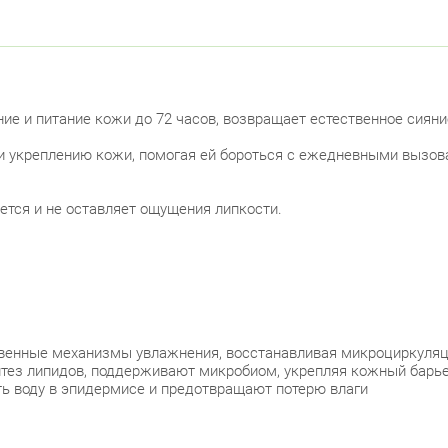
ие и питание кожи до 72 часов, возвращает естественное сияни
и укреплению кожи, помогая ей бороться с ежедневными вызова
тся и не оставляет ощущения липкости.
ственные механизмы увлажнения, восстанавливая микроциркуля
нтез липидов, поддерживают микробиом, укрепляя кожный барь
ать воду в эпидермисе и предотвращают потерю влаги