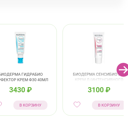
Беговая
 Королёва, д. 61
Круглосуточно
Комендантский пр.
БИОДЕРМА ГИДРАБИО
БИОДЕРМА СЕНСИБИО DS+
ФЕКТОР КРЕМ Ф30 40МЛ
КРЕМ Д/ИНТЕНСИВНОГО
УХОДА 40МЛ
3430
₽
3100
₽
В КОРЗИНУ
В КОРЗИНУ