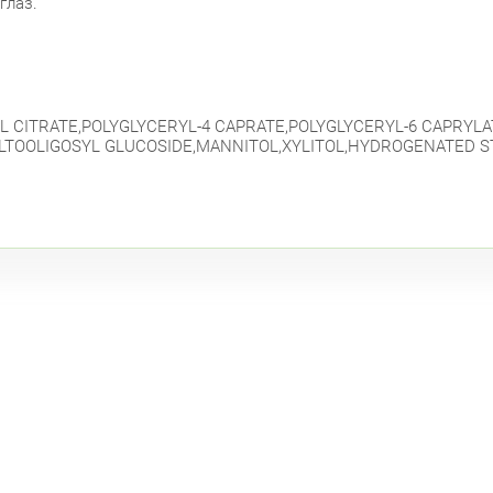
глаз.
L CITRATE,POLYGLYCERYL-4 CAPRATE,POLYGLYCERYL-6 CAPRY
ALTOOLIGOSYL GLUCOSIDE,MANNITOL,XYLITOL,HYDROGENATED 