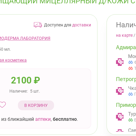
ЧИЩАЮЩИЙ МИЦЕЛЛЯРНЫЙ Д/КОЖИ С
Налич
Доступен для
доставки
на карте
ИОДЕРМА ЛАБОРАТОРИЯ
Адмира
50 мл.
Мос
ая косметика
2100
₽
Петрог
Чка
Наличие:
5 шт.
Примор
В КОРЗИНУ
Тур
 из ближайшей
аптеки
,
бесплатно
.
Сав