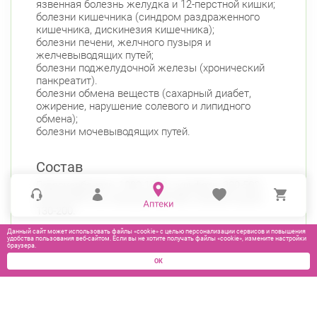
язвенная болезнь желудка и 12-перстной кишки;
болезни кишечника (синдром раздраженного
кишечника, дискинезия кишечника);
болезни печени, желчного пузыря и
желчевыводящих путей;
болезни поджелудочной железы (хронический
панкреатит).
болезни обмена веществ (сахарный диабет,
ожирение, нарушение солевого и липидного
обмена);
болезни мочевыводящих путей.
Состав
Гидрокарбонаты 1000-1500, сульфаты 300-500,
магний 80-120, кальций 300-400, натрий+калий
130-200.
Данный сайт может использовать файлы «cookie» с целью персонализации сервисов и повышения
удобства пользования веб-сайтом. Если вы не хотите получать файлы «cookie», измените настройки
браузера.
ОК