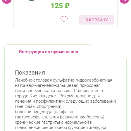
125
₽
В КОРЗИНУ
Инструкция по применению
Показания
Лечебно-столовая сульфатно-гидрокарбонатная
натриево-магниево-кальциевая природная
питьевая минеральная вода. Разливается в
городе Кисловодске . Рекомендована для
лечения и профилактики следующих заболеваний
(вне фазы обострения):
болезни пищевода (эзофагит,
гастроэзофагеальная рефлюксная болезнь);
хронические гастриты с нормальной и
повышенной секреторной функцией желудка;