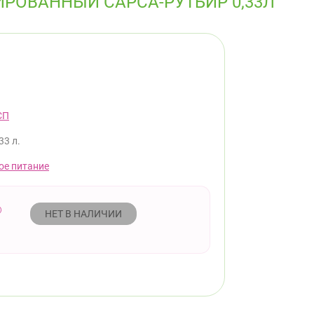
РОВАННЫЙ САРСА-РУТБИР 0,33Л
СП
33 л.
ое питание
НЕТ В НАЛИЧИИ