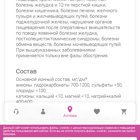
болезнь желудка и 12-ти перстной кишки,
болезни кишечника, болезни печени, желчного
пузыря и желчевыводящих путей, болезни
поджелудочной железы, нарушение органов
пищеварения после оперативных вмешательств
по поводу язвенной болезни желудка,
постхолецистэктомические синдромы, болезни
обмена веществ, болезни мочевыводящих путей.
При вышеуказанных заболеваниями
применяется только вне фазы обострения.
Состав
Основной ионный состав, мг/дм³:
анионы: гидрокарбонаты 700-1200, сульфаты <50,
хлориды <100;
катионы: кальций <10, магний <10, натрий+калий
400-600;
йодид <5, фторид <1;
общая минерализация 1,0-2,0 г/дм³;
массовая доля двуокиси углерода не менее 0,2 %
Данный сайт может использовать файлы «cookie» с целью персонализации сервисов и повышения
удобства пользования веб-сайтом. Если вы не хотите получать файлы «cookie», измените настройки
браузера.