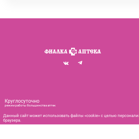
Круглосуточно
режим работы большинства аптек
+7 (812) 292-00-00
Данный сайт может использовать файлы «cookie» с целью персонализ
браузера.
справочная служба с 9:00 до 21:00
с 9:00 до 21:00
бронирование и доставка