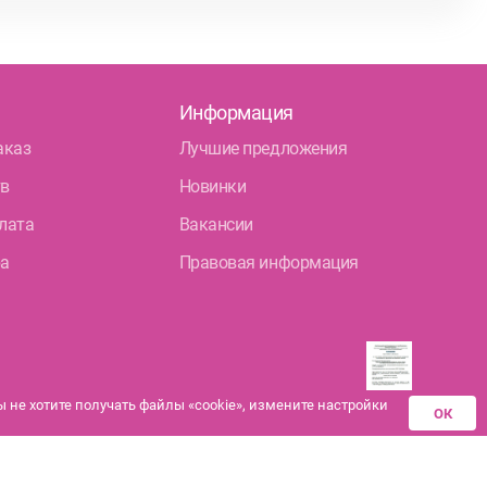
Информация
аказ
Лучшие предложения
тв
Новинки
лата
Вакансии
ра
Правовая информация
не хотите получать файлы «cookie», измените настройки
ОК
Разрешения аптек-
партнеров на
дистанционную продажу
лекарственных средств