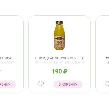
ЕПИХА-
СОК ИДЕАС ЯБЛОКО-ОГУРЕЦ-
СО
А-ИМБИРЬ
СЕЛЬДЕРЕЙ-ИМБИРЬ-ЛИМОН
300МЛ
₽
190
₽
РЗИНУ
В КОРЗИНУ