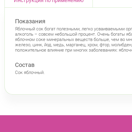
Инструкция по применению
Показания
Яблочный сок богат полезными, легко усваиваемыми ор
алкоголь – совсем небольшой процент. Очень богаты ябло
яблочном соке минеральных веществ больше, чем во мног
железо, цинк, йод, медь, марганец, хром, фтор, молибде
положительное влияние при многих заболеваниях: яблочн
Состав
Сок яблочный.