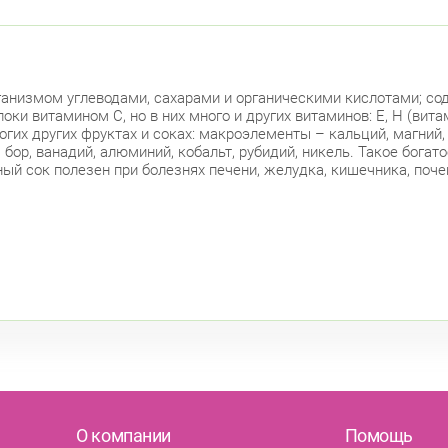
ганизмом углеводами, сахарами и органическими кислотами; со
ки витамином С, но в них много и других витаминов: Е, Н (вита
их других фруктах и соках: макроэлементы – кальций, магний, 
н, бор, ванадий, алюминий, кобальт, рубидий, никель. Такое бог
ый сок полезен при болезнях печени, желудка, кишечника, почек
О компании
Помощь