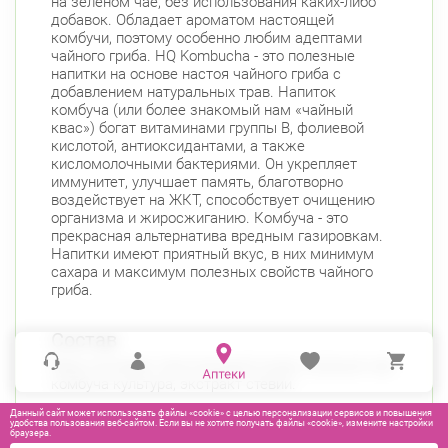
на зеленом чае, без использования каких-либо
добавок. Обладает ароматом настоящей
комбучи, поэтому особенно любим адептами
чайного гриба. HQ Kombucha - это полезные
напитки на основе настоя чайного гриба с
добавлением натуральных трав. Напиток
комбуча (или более знакомый нам «чайный
квас») богат витаминами группы B, фолиевой
кислотой, антиоксидантами, а также
кисломолочными бактериями. Он укрепляет
иммунитет, улучшает память, благотворно
воздействует на ЖКТ, способствует очищению
организма и жиросжиганию. Комбуча - это
прекрасная альтернатива вредным газировкам.
Напитки имеют приятный вкус, в них минимум
сахара и максимум полезных свойств чайного
гриба.
Состав
Вода питьевая, тростниковый сахар, зеленый чай,
комбуча культура, экстракт стевии.
Данный сайт может использовать файлы «cookie» с целью персонализации сервисов и повышения
удобства пользования веб-сайтом. Если вы не хотите получать файлы «cookie», измените настройки
браузера.