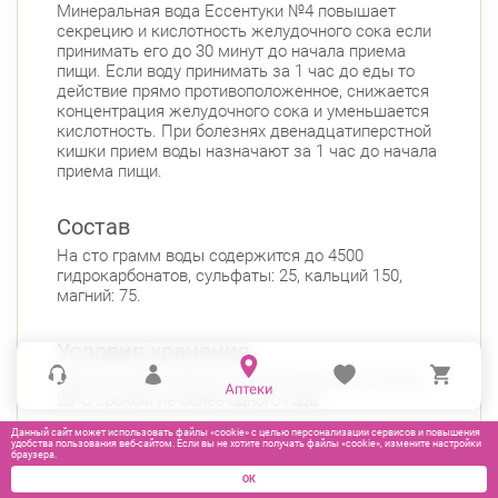
Минеральная вода Ессентуки №4 повышает
секрецию и кислотность желудочного сока если
принимать его до 30 минут до начала приема
пищи. Если воду принимать за 1 час до еды то
действие прямо противоположенное, снижается
концентрация желудочного сока и уменьшается
кислотность. При болезнях двенадцатиперстной
кишки прием воды назначают за 1 час до начала
приема пищи.
Состав
На сто грамм воды содержится до 4500
гидрокарбонатов, сульфаты: 25, кальций 150,
магний: 75.
Условия хранения
Хранить воду следует при температуре не выше
20°C сроком не более одного года.
Данный сайт может использовать файлы «cookie» с целью персонализации сервисов и повышения
удобства пользования веб-сайтом. Если вы не хотите получать файлы «cookie», измените настройки
браузера.
ОК