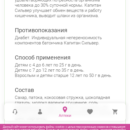
удовлетворяющих потребность организма
человека до 30% суточной нормы. Капитан
Сильвер улучшает обмен веществ и работу
кишечника, выводит шлаки из организма.
Противопоказания
Диабет. Индивидуальная непереносимость
компонентов батончика Капитан Сильвер.
Способ применения
Детям с 4 до 6 лет по 25 г в день.
Детям с 7 до 12 лет по 35 г в день.
Взрослым и детям старше 12 лет по 50 г в день.
Состав
Сахар, патока, кокосовая стружка, шоколадная
глазурь, молоко вареное сгущенное, соль
йодированная, смесь 'Элевит К' (витамины: В1,
В2, РР, С, Вс, В6, В3, В12; микроэлементы: магний,
цинк, марганец).
Данный сайт может использовать файлы «cookie» с целью персонализации сервисов и повышения
удобства пользования веб-сайтом. Если вы не хотите получать файлы «cookie», измените настройки