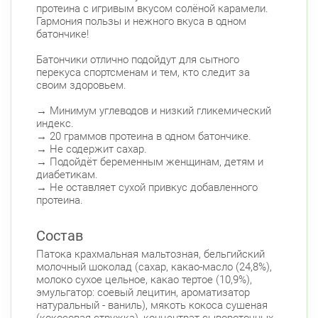
протеина с игривым вкусом солёной карамели.
Гармония пользы и нежного вкуса в одном
батончике!
Батончики отлично подойдут для сытного
перекуса спортсменам и тем, кто следит за
своим здоровьем.
→ Минимум углеводов и низкий гликемический
индекс.
→ 20 граммов протеина в одном батончике.
→ Не содержит сахар.
→ Подойдёт беременным женщинам, детям и
диабетикам.
→ Не оставляет сухой привкус добавленного
протеина.
Состав
Патока крахмальная мальтозная, бельгийский
молочный шоколад (сахар, какао-масло (24,8%),
молоко сухое цельное, какао тертое (10,9%),
эмульгатор: соевый лецитин, ароматизатор
натуральный - ваниль), мякоть кокоса сушеная