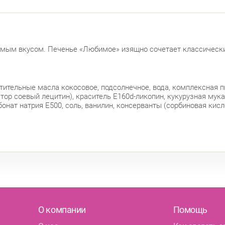
комым вкусом. Печенье «Любимое» изящно сочетает классически
ительные масла кокосовое, подсолнечное, вода, комплексная п
ор соевый лецитин), краситель Е160d-ликопин, кукурузная мука,
нат натрия Е500, соль, ванилин, консерванты (сорбиновая кисло
О компании
Помощь