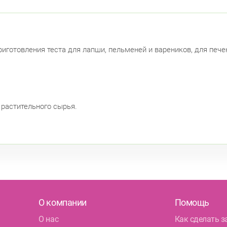
иготовления теста для лапши, пельменей и вареников, для печен
 растительного сырья.
О компании
Помощь
О нас
Как сделать з