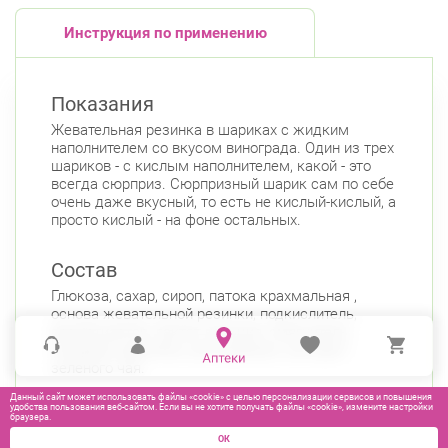
Инструкция по применению
Показания
Жевательная резинка в шариках с жидким
наполнителем со вкусом винограда. Один из трех
шариков - с кислым наполнителем, какой - это
всегда сюрприз. Сюрпризный шарик сам по себе
очень даже вкусный, то есть не кислый-кислый, а
просто кислый - на фоне остальных.
Состав
Глюкоза, сахар, сироп, патока крахмальная ,
основа жевательной резинки, подкислитель,
ароматизатор, лактат кальция, смягчитель,
пищевой краситель (антоцианин), экстракт
зеленого чая.
Данный сайт может использовать файлы «cookie» с целью персонализации сервисов и повышения
удобства пользования веб-сайтом. Если вы не хотите получать файлы «cookie», измените настройки
браузера.
ОК