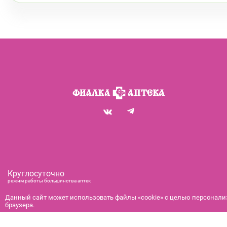
Круглосуточно
режим работы большинства аптек
+7 (812) 292-00-00
Данный сайт может использовать файлы «cookie» с целью персонализ
браузера.
справочная служба с 9:00 до 21:00
с 9:00 до 21:00