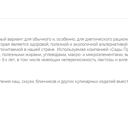
ый вариант для обычного и, особенно, для диетического рациона
торая является здоровой, полезной и экологичной альтернативой
 почитаемой в нашей стране. Используемая компанией «Сады Пр
, полезными жирами, углеводами, макро- и микроэлементами, в
е 3-х лет, в том числе имеющих непереносимость лактозы и алл
ния каш, смузи, блинчиков и других кулинарных изделий вместо