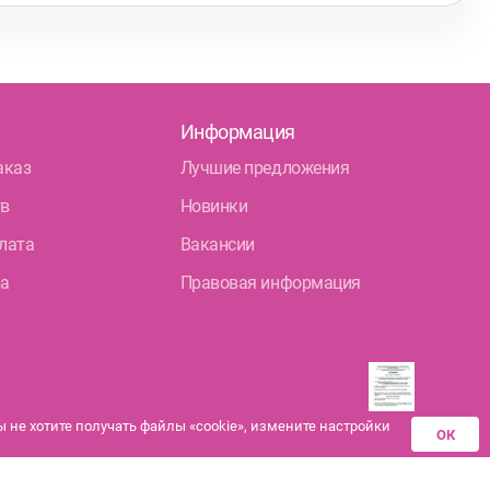
Информация
аказ
Лучшие предложения
тв
Новинки
лата
Вакансии
ра
Правовая информация
не хотите получать файлы «cookie», измените настройки
ОК
Разрешения аптек-
партнеров на
дистанционную продажу