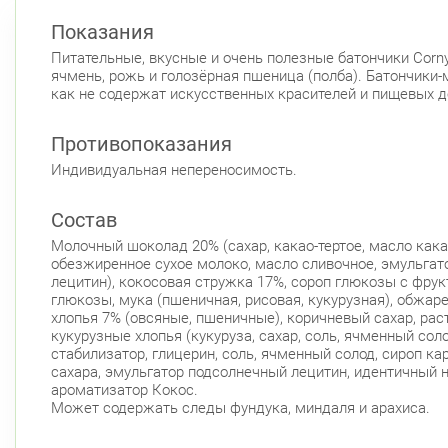
Показания
Питательные, вкусные и очень полезные батончики Corny
ячмень, рожь и голозёрная пшеница (полба). Батончики-м
как не содержат искусственных красителей и пищевых д
Противопоказания
Индивидуальная непереносимость.
Состав
Молочный шоколад 20% (сахар, какао-тертое, масло кака
обезжиренное сухое молоко, масло сливочное, эмульга
лецитин), кокосовая стружка 17%, сороп глюкозы с фрук
глюкозы, мука (пшеничная, рисовая, кукурузная), обжа
хлопья 7% (овсяные, пшеничные), коричневый сахар, рас
кукурузные хлопья (кукуруза, сахар, соль, ячменный соло
стабилизатор, глицерин, соль, ячменный солод, сироп к
сахара, эмульгатор подсолнечный лецитин, идентичный 
ароматизатор Кокос.
Может содержать следы фундука, миндаля и арахиса.