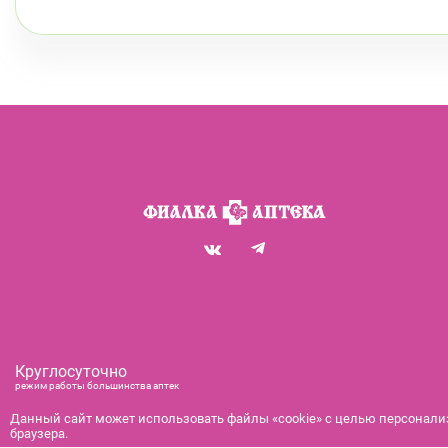
Круглосуточно
режим работы большинства аптек
+7 (812) 292-00-00
Данный сайт может использовать файлы «cookie» с целью персонализ
браузера.
справочная служба с 9:00 до 21:00