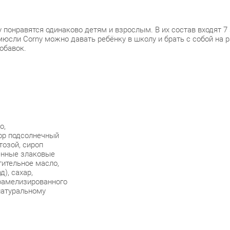
 понравятся одинаково детям и взрослым. В их состав входят 7 
юсли Corny можно давать ребёнку в школу и брать с собой на ра
обавок.
о,
тор подсолнечный
тозой, сироп
ренные злаковые
тительное масло,
д), сахар,
арамелизированного
натуральному