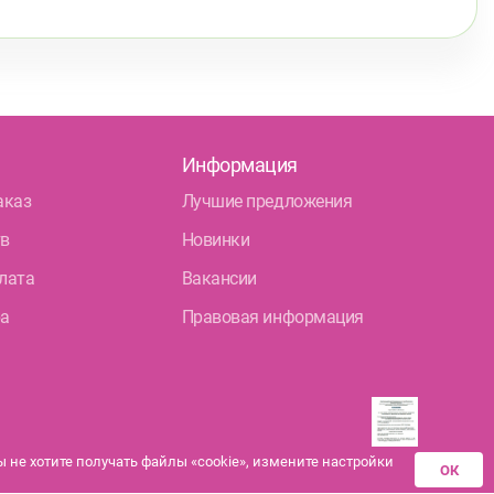
Информация
аказ
Лучшие предложения
тв
Новинки
лата
Вакансии
ра
Правовая информация
не хотите получать файлы «cookie», измените настройки
ОК
Разрешения аптек-