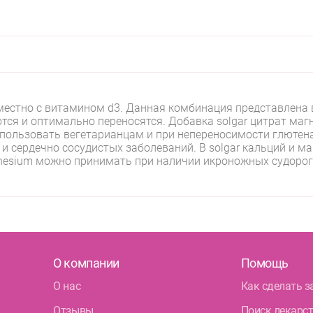
естно с витамином d3. Данная комбинация представлена в
тся и оптимально переносятся. Добавка solgar цитрат маг
ользовать вегетарианцам и при непереносимости глютена 
 и сердечно сосудистых заболеваний. В solgar кальций и м
nesium можно принимать при наличии икроножных судорог,
О компании
Помощь
О нас
Как сделать з
Отзывы
Поиск лекарс