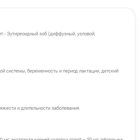
т.- Эутиреоидный зоб (диффузный, узловой,
й системы, беременность и период лактации, детский
яжести и длительности заболевания.
0 мг; экстракта корней солодки голой – 50 мг; пфорошка