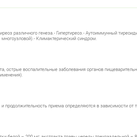
реоз различного генеза.- Гипертиреоз.- Аутоиммунный тиреоиди
, многоузловой).- Климактерический синдром.
а, острые воспалительные заболевания органов пищеварительно
рименения).
 и продолжительность приема определяются в зависимости от т
тки белой – 200 мг; экстракта травы череды трехраздельной – 8