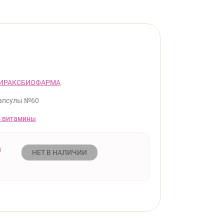
ИРАКСБИОФАРМА
апсулы №60
 витамины
НЕТ В НАЛИЧИИ