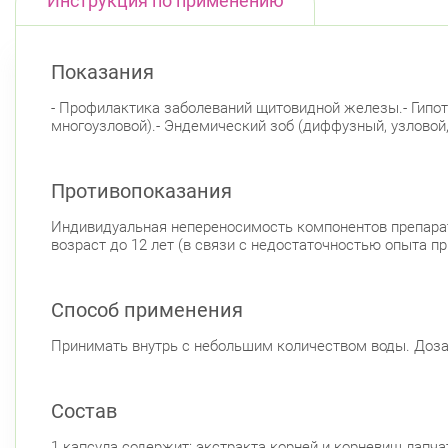
Инструкция по применению
Показания
- Профилактика заболеваний щитовидной железы.- Гипоти
многоузловой).- Эндемический зоб (диффузный, узловой
Противопоказания
Индивидуальная непереносимость компонентов препарат
возраст до 12 лет (в связи с недостаточностью опыта п
Способ применения
Принимать внутрь с небольшим количеством воды. Доза
Состав
1 капсула содержит: экстракта корней и корневищ лапча