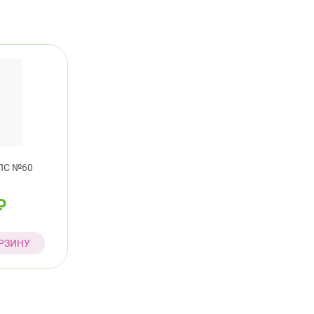
ПС №60
₽
РЗИНУ