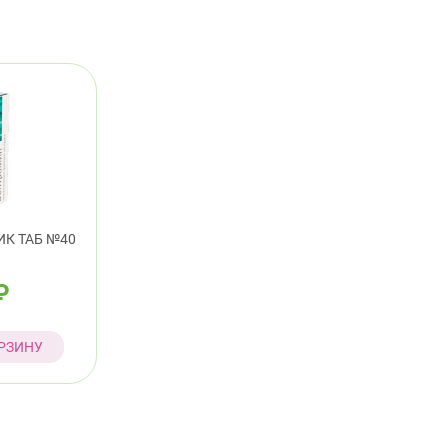
К ТАБ №40
₽
РЗИНУ