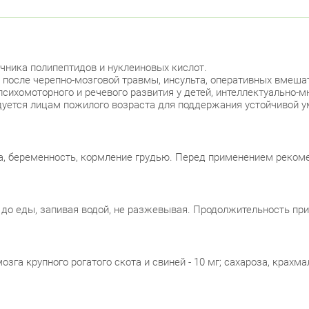
очника полипептидов и нуклеиновых кислот.
 после черепно-мозговой травмы, инсульта, оперативных вмеша
сихомоторного и речевого развития у детей, интеллектуально-м
уется лицам пожилого возраста для поддержания устойчивой у
, беременность, кормление грудью. Перед применением рекоме
т до еды, запивая водой, не разжевывая. Продолжительность при
зга крупного рогатого скота и свиней - 10 мг; сахароза, крахм