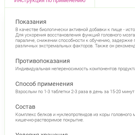
Инструкция по применению
Показания
В качестве биологически активной добавки к пище - ист
Для ускорения восстановления функций головного мозга
параличе, снижении способности к обучению, задержке п
различных экстремальных факторов. Также он рекоменд
Противопоказания
Индивидуальная непереносимость компонентов продукта
Способ применения
Взрослым по 1-3 таблетки 2-3 раза в день за 15-20 мину
Состав
Комплекс белков и нуклеопротеидов из коры головного мо
кишечно-растворимое покрытие.
Условия хранения