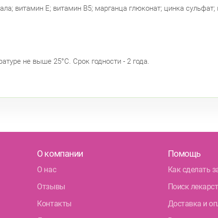
агала; витамин Е; витамин В5; марганца глюконат; цинка сульфат
атуре не выше 25°С. Срок годности - 2 года.
О компании
Помощь
О нас
Как сделать з
Отзывы
Поиск лекарс
Контакты
Доставка и оп