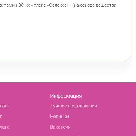
; витамин В6; комплекс «Селексен» (на основе вещества
Информация
аказ
Лучшие предложения
тв
Новинки
лата
Вакансии