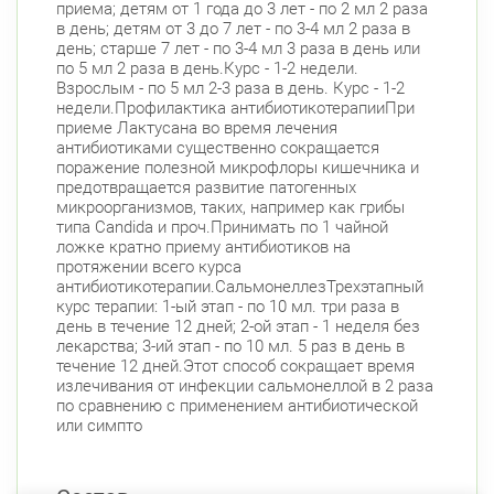
приема; детям от 1 года до 3 лет - по 2 мл 2 раза
в день; детям от 3 до 7 лет - по 3-4 мл 2 раза в
день; старше 7 лет - по 3-4 мл 3 раза в день или
по 5 мл 2 раза в день.Курс - 1-2 недели.
Взрослым - по 5 мл 2-3 раза в день. Курс - 1-2
недели.Профилактика антибиотикотерапииПри
приеме Лактусана во время лечения
антибиотиками существенно сокращается
поражение полезной микрофлоры кишечника и
предотвращается развитие патогенных
микроорганизмов, таких, например как грибы
типа Candida и проч.Принимать по 1 чайной
ложке кратно приему антибиотиков на
протяжении всего курса
антибиотикотерапии.СальмонеллезТрехэтапный
курс терапии: 1-ый этап - по 10 мл. три раза в
день в течение 12 дней; 2-ой этап - 1 неделя без
лекарства; 3-ий этап - по 10 мл. 5 раз в день в
течение 12 дней.Этот способ сокращает время
излечивания от инфекции сальмонеллой в 2 раза
по сравнению с применением антибиотической
или симпто