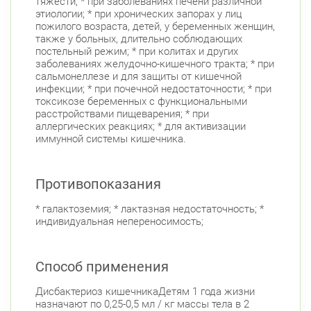
тяжести; * при заболеваниях печени различной
этиологии; * при хронических запорах у лиц
пожилого возраста, детей, у беременных женщин,
также у больных, длительно соблюдающих
постельный режим; * при колитах и других
заболеваниях желудочно-кишечного тракта; * при
сальмонеллезе и для защиты от кишечной
инфекции; * при почечной недостаточности; * при
токсикозе беременных с функциональными
расстройствами пищеварения; * при
аллергических реакциях; * для активизации
иммунной системы кишечника.
Противопоказания
* галактоземия; * лактазная недостаточность; *
индивидуальная непереносимость;
Способ применения
Дисбактериоз кишечникаДетям 1 года жизни
назначают по 0,25-0,5 мл / кг массы тела в 2