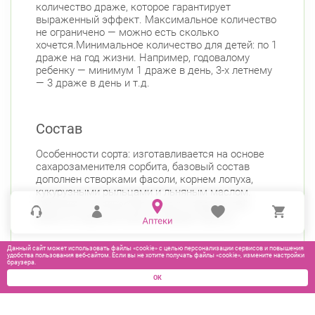
количество драже, которое гарантирует
выраженный эффект. Максимальное количество
не ограничено — можно есть сколько
хочется.Минимальное количество для детей: по 1
драже на год жизни. Например, годовалому
ребенку — минимум 1 драже в день, 3-х летнему
— 3 драже в день и т.д.
Состав
Особенности сорта: изготавливается на основе
сахарозаменителя сорбита, базовый состав
дополнен створками фасоли, корнем лопуха,
кукурузными рыльцами и льняным маслом.
Увеличено количество морских водорослей
(вместо морской капусты введен фукус).
Данный сайт может использовать файлы «cookie» с целью персонализации сервисов и повышения
удобства пользования веб-сайтом. Если вы не хотите получать файлы «cookie», измените настройки
браузера.
ОК