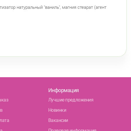
изатор натуральный "ваниль", магния стеарат (агент
Информация
аказ
Лучшие предложения
тв
Новинки
лата
Вакансии
ра
Правовая информация