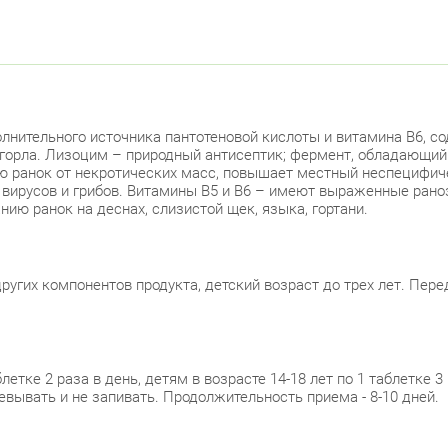
полнительного источника пантотеновой кислоты и витамина В6,
и горла. Лизоцим – природный антисептик; фермент, обладающи
ю ранок от некротических масс, повышает местный неспецифич
 вирусов и грибов. Витамины В5 и В6 – имеют выраженные ран
нию ранок на деснах, слизистой щек, языка, гортани.
ругих компонентов продукта, детский возраст до трех лет. Пер
етке 2 раза в день, детям в возрасте 14-18 лет по 1 таблетке 3 
вывать и не запивать. Продолжительность приема - 8-10 дней.