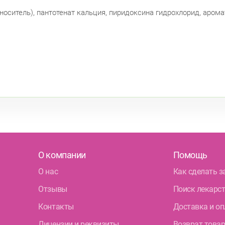
оситель), пантотенат кальция, пиридоксина гидрохлорид, аромат
О компании
Помощь
О нас
Как сделать з
Отзывы
Поиск лекарс
Контакты
Доставка и оп
Лицензии и реквизиты
Возврат това